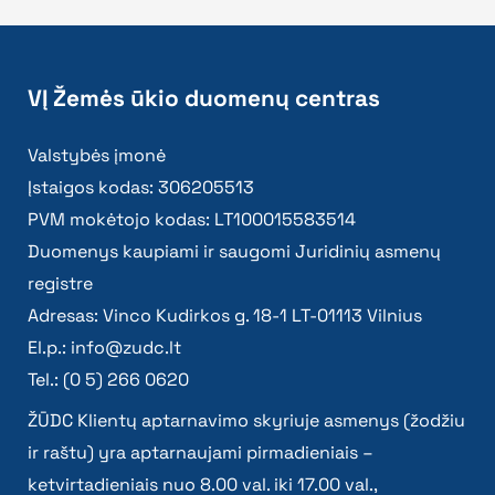
VĮ Žemės ūkio duomenų centras
Valstybės įmonė
Įstaigos kodas: 306205513
PVM mokėtojo kodas: LT100015583514
Duomenys kaupiami ir saugomi Juridinių asmenų
registre
Adresas: Vinco Kudirkos g. 18-1 LT-01113 Vilnius
El.p.:
info@zudc.lt
Tel.: (0 5) 266 0620
ŽŪDC Klientų aptarnavimo skyriuje asmenys (žodžiu
ir raštu) yra aptarnaujami pirmadieniais –
ketvirtadieniais nuo 8.00 val. iki 17.00 val.,