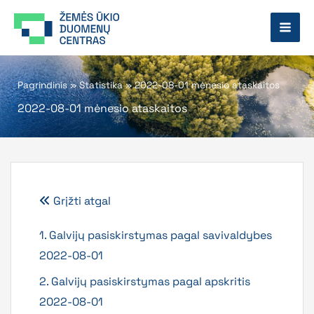
Pereiti
prie
turinio
Pagrindinis
»
Statistika
»
2022-08-01 mėnesio ataskaitos
2022-08-01 mėnesio ataskaitos
Grįžti atgal
1. Galvijų pasiskirstymas pagal savivaldybes
2022-08-01
2. Galvijų pasiskirstymas pagal apskritis
2022-08-01