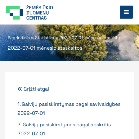
Pereiti
prie
turinio
Pagrindinis
»
Statistika
»
2022-07-01 mėnesio ataskaitos
2022-07-01 mėnesio ataskaitos
Grįžti atgal
1. Galvijų pasiskirstymas pagal savivaldybes
2022-07-01
2. Galvijų pasiskirstymas pagal apskritis
2022-07-01