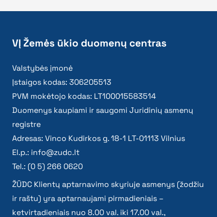
VĮ Žemės ūkio duomenų centras
Valstybės įmonė
Įstaigos kodas: 306205513
PVM mokėtojo kodas: LT100015583514
Duomenys kaupiami ir saugomi Juridinių asmenų
registre
Adresas: Vinco Kudirkos g. 18-1 LT-01113 Vilnius
El.p.:
info@zudc.lt
Tel.: (0 5) 266 0620
ŽŪDC Klientų aptarnavimo skyriuje asmenys (žodžiu
ir raštu) yra aptarnaujami pirmadieniais –
ketvirtadieniais nuo 8.00 val. iki 17.00 val.,