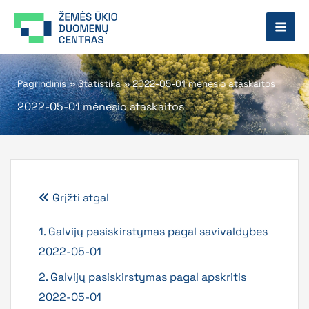
Pereiti
prie
turinio
Pagrindinis
»
Statistika
»
2022-05-01 mėnesio ataskaitos
2022-05-01 mėnesio ataskaitos
Grįžti atgal
1. Galvijų pasiskirstymas pagal savivaldybes
2022-05-01
2. Galvijų pasiskirstymas pagal apskritis
2022-05-01