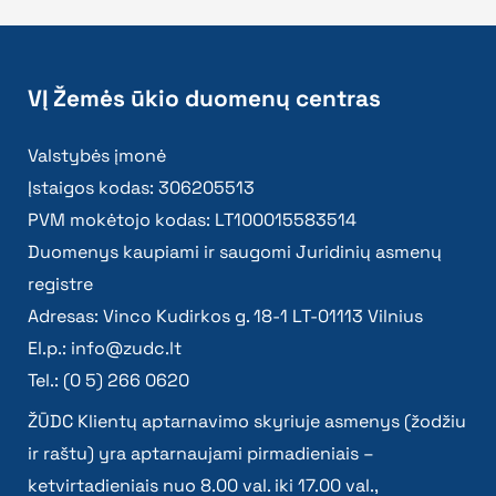
VĮ Žemės ūkio duomenų centras
Valstybės įmonė
Įstaigos kodas: 306205513
PVM mokėtojo kodas: LT100015583514
Duomenys kaupiami ir saugomi Juridinių asmenų
registre
Adresas: Vinco Kudirkos g. 18-1 LT-01113 Vilnius
El.p.:
info@zudc.lt
Tel.: (0 5) 266 0620
ŽŪDC Klientų aptarnavimo skyriuje asmenys (žodžiu
ir raštu) yra aptarnaujami pirmadieniais –
ketvirtadieniais nuo 8.00 val. iki 17.00 val.,