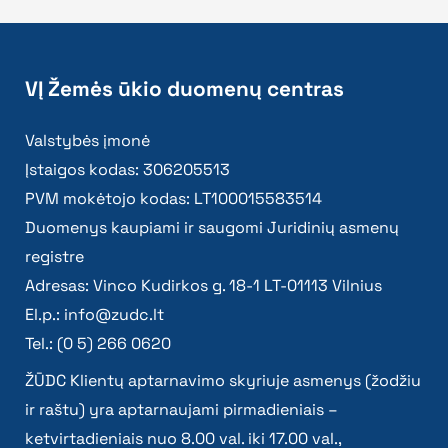
VĮ Žemės ūkio duomenų centras
Valstybės įmonė
Įstaigos kodas: 306205513
PVM mokėtojo kodas: LT100015583514
Duomenys kaupiami ir saugomi Juridinių asmenų
registre
Adresas: Vinco Kudirkos g. 18-1 LT-01113 Vilnius
El.p.:
info@zudc.lt
Tel.: (0 5) 266 0620
ŽŪDC Klientų aptarnavimo skyriuje asmenys (žodžiu
ir raštu) yra aptarnaujami pirmadieniais –
ketvirtadieniais nuo 8.00 val. iki 17.00 val.,