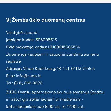
VĮ Žemės ūkio duomenų centras
Valstybės įmonė
Įstaigos kodas: 306205513
PVM mokėtojo kodas: LT100015583514
Duomenys kaupiami ir saugomi Juridinių asmenų
registre
Adresas: Vinco Kudirkos g. 18-1 LT-01113 Vilnius
El.p.:
info@zudc.lt
Tel.: (0 5) 266 0620
ŽŪDC Klientų aptarnavimo skyriuje asmenys (žodžiu
ir raštu) yra aptarnaujami pirmadieniais –
ketvirtadieniais nuo 8.00 val. iki 17.00 val.,