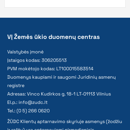
VĮ Žemės ūkio duomenų centras
Valstybės įmonė
Įstaigos kodas: 306205513
PVM mokėtojo kodas: LT100015583514
Duomenys kaupiami ir saugomi Juridinių asmenų
registre
Adresas: Vinco Kudirkos g. 18-1 LT-01113 Vilnius
El.p.:
info@zudc.lt
Tel.: (0 5) 266 0620
ŽŪDC Klientų aptarnavimo skyriuje asmenys (žodžiu
ir raštu) yra aptarnaujami pirmadieniais –