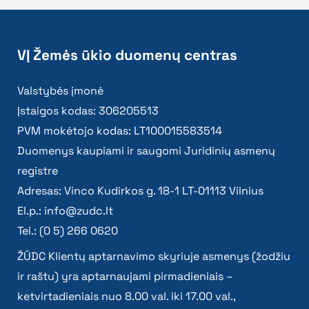
VĮ Žemės ūkio duomenų centras
Valstybės įmonė
Įstaigos kodas: 306205513
PVM mokėtojo kodas: LT100015583514
Duomenys kaupiami ir saugomi Juridinių asmenų
registre
Adresas: Vinco Kudirkos g. 18-1 LT-01113 Vilnius
El.p.:
info@zudc.lt
Tel.: (0 5) 266 0620
ŽŪDC Klientų aptarnavimo skyriuje asmenys (žodžiu
ir raštu) yra aptarnaujami pirmadieniais –
ketvirtadieniais nuo 8.00 val. iki 17.00 val.,