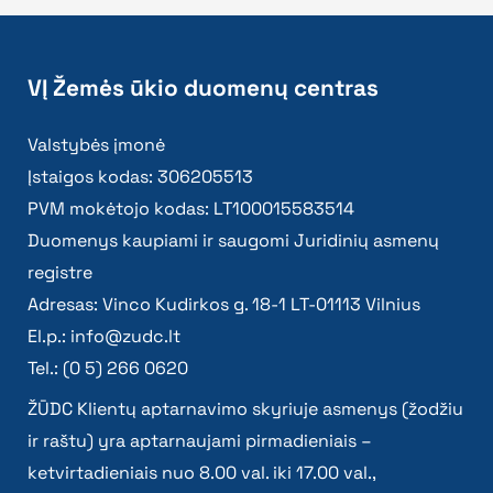
VĮ Žemės ūkio duomenų centras
Valstybės įmonė
Įstaigos kodas: 306205513
PVM mokėtojo kodas: LT100015583514
Duomenys kaupiami ir saugomi Juridinių asmenų
registre
Adresas: Vinco Kudirkos g. 18-1 LT-01113 Vilnius
El.p.:
info@zudc.lt
Tel.: (0 5) 266 0620
ŽŪDC Klientų aptarnavimo skyriuje asmenys (žodžiu
ir raštu) yra aptarnaujami pirmadieniais –
ketvirtadieniais nuo 8.00 val. iki 17.00 val.,