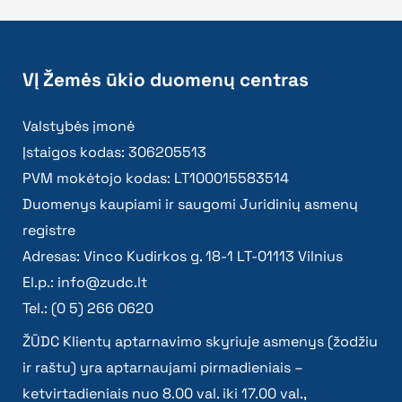
VĮ Žemės ūkio duomenų centras
Valstybės įmonė
Įstaigos kodas: 306205513
PVM mokėtojo kodas: LT100015583514
Duomenys kaupiami ir saugomi Juridinių asmenų
registre
Adresas: Vinco Kudirkos g. 18-1 LT-01113 Vilnius
El.p.:
info@zudc.lt
Tel.: (0 5) 266 0620
ŽŪDC Klientų aptarnavimo skyriuje asmenys (žodžiu
ir raštu) yra aptarnaujami pirmadieniais –
ketvirtadieniais nuo 8.00 val. iki 17.00 val.,