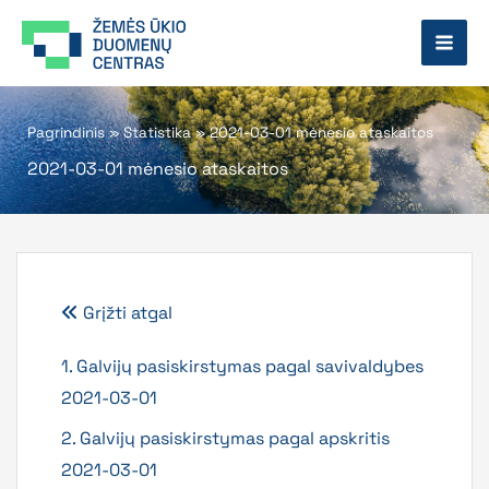
Pereiti
prie
turinio
Pagrindinis
»
Statistika
»
2021-03-01 mėnesio ataskaitos
2021-03-01 mėnesio ataskaitos
Grįžti atgal
1. Galvijų pasiskirstymas pagal savivaldybes
2021-03-01
2. Galvijų pasiskirstymas pagal apskritis
2021-03-01