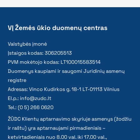
VĮ Žemės ūkio duomenų centras
Valstybės įmonė
Įstaigos kodas: 306205513
PVM mokėtojo kodas: LT100015583514
Duomenys kaupiami ir saugomi Juridinių asmenų
registre
Adresas: Vinco Kudirkos g. 18-1 LT-01113 Vilnius
El.p.:
info@zudc.lt
Tel.: (0 5) 266 0620
ŽŪDC Klientų aptarnavimo skyriuje asmenys (žodžiu
ir raštu) yra aptarnaujami pirmadieniais –
ketvirtadieniais nuo 8.00 val. iki 17.00 val.,