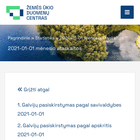
Pereiti
prie
turinio
Pagrindinis
»
Statistika
»
2021-01-01 mėnesio ataskaitos
2021-01-01 mėnesio ataskaitos
Grįžti atgal
1. Galvijų pasiskirstymas pagal savivaldybes
2021-01-01
2. Galvijų pasiskirstymas pagal apskritis
2021-01-01