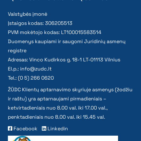
Valstybės įmonė
Įstaigos kodas: 306205513
PVM mokėtojo kodas: LT100015583514
Duomenys kaupiami ir saugomi Juridinių asmenų
registre
Adresas: Vinco Kudirkos g. 18-1 LT-01113 Vilnius
El.p.:
info@zudc.lt
Tel.: (0 5) 266 0620
ŽŪDC Klientų aptarnavimo skyriuje asmenys (žodžiu
ir raštu) yra aptarnaujami pirmadieniais –
ketvirtadieniais nuo 8.00 val. iki 17.00 val.,
penktadieniais nuo 8.00 val. iki 15.45 val.
Facebook
Linkedin