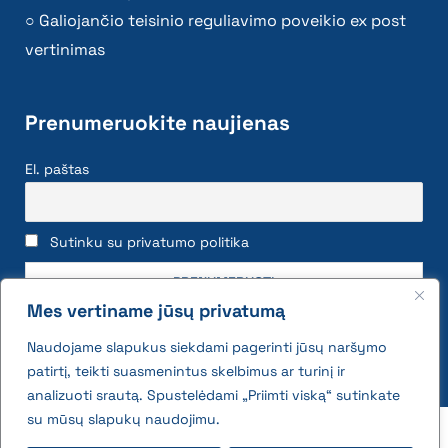
Galiojančio teisinio reguliavimo poveikio ex post
vertinimas
Prenumeruokite naujienas
El. paštas
Sutinku su privatumo politika
Mes vertiname jūsų privatumą
Naudojame slapukus siekdami pagerinti jūsų naršymo
patirtį, teikti suasmenintus skelbimus ar turinį ir
analizuoti srautą. Spustelėdami „Priimti viską“ sutinkate
su mūsų slapukų naudojimu.
2026 © All rights reserved | VĮ Žemės ūkio duomenų