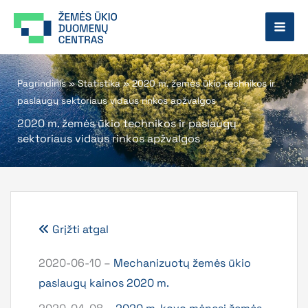
Pereiti
prie
turinio
Pagrindinis
»
Statistika
»
2020 m. žemės ūkio technikos ir
paslaugų sektoriaus vidaus rinkos apžvalgos
2020 m. žemės ūkio technikos ir paslaugų
sektoriaus vidaus rinkos apžvalgos
Grįžti atgal
2020-06-10 –
Mechanizuotų žemės ūkio
paslaugų kainos 2020 m.