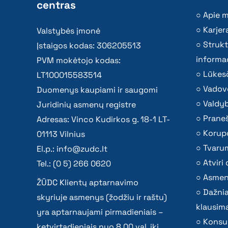
centras
Apie 
Karjer
Valstybės įmonė
Strukt
Įstaigos kodas: 306205513
informac
PVM mokėtojo kodas:
Lūkesč
LT100015583514
Vadov
Duomenys kaupiami ir saugomi
Valdy
Juridinių asmenų registre
Praneš
Adresas: Vinco Kudirkos g. 18-1 LT-
Korupc
01113 Vilnius
Tvaru
El.p.:
info@zudc.lt
Atvir
Tel.: (0 5) 266 0620
Asmen
ŽŪDC Klientų aptarnavimo
Dažni
skyriuje asmenys (žodžiu ir raštu)
klausima
yra aptarnaujami pirmadieniais –
Konsu
ketvirtadieniais nuo 8.00 val. iki