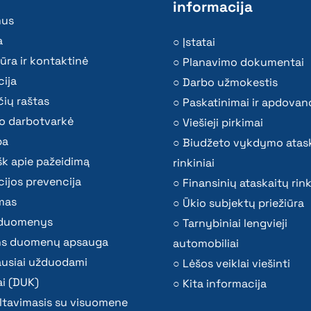
informacija
mus
a
Įstatai
ūra ir kontaktinė
Planavimo dokumentai
ija
Darbo užmokestis
ių raštas
Paskatinimai ir apdovan
o darbotvarkė
Viešieji pirkimai
ba
Biudžeto vykdymo atas
k apie pažeidimą
rinkiniai
ijos prevencija
Finansinių ataskaitų rink
mas
Ūkio subjektų priežiūra
i duomenys
Tarnybiniai lengvieji
s duomenų apsauga
automobiliai
ausiai užduodami
Lėšos veiklai viešinti
i (DUK)
Kita informacija
ltavimasis su visuomene