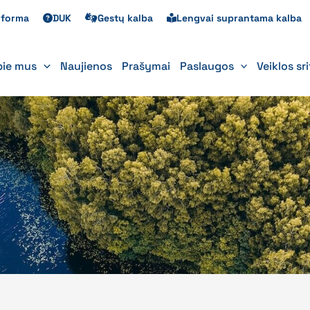
s forma
DUK
Gestų kalba
Lengvai suprantama kalba
pie mus
Naujienos
Prašymai
Paslaugos
Veiklos sr