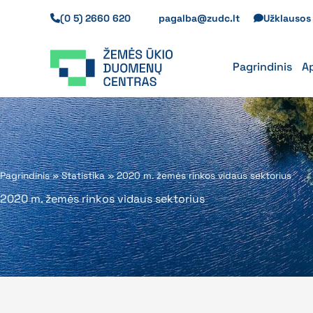
Pereiti
(0 5) 2660 620
pagalba@zudc.lt
Užklauso
prie
turinio
Pagrindinis
A
Pagrindinis
»
Statistika
»
2020 m. žemės rinkos vidaus sektorius
2020 m. žemės rinkos vidaus sektorius