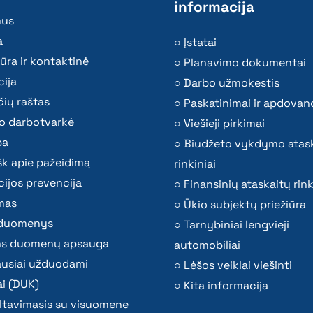
informacija
mus
a
Įstatai
ūra ir kontaktinė
Planavimo dokumentai
ija
Darbo užmokestis
ių raštas
Paskatinimai ir apdovan
o darbotvarkė
Viešieji pirkimai
ba
Biudžeto vykdymo atas
k apie pažeidimą
rinkiniai
ijos prevencija
Finansinių ataskaitų rink
mas
Ūkio subjektų priežiūra
i duomenys
Tarnybiniai lengvieji
s duomenų apsauga
automobiliai
ausiai užduodami
Lėšos veiklai viešinti
i (DUK)
Kita informacija
ltavimasis su visuomene