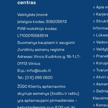
centras
Apie 
Karjer
Valstybės įmonė
Strukt
Įstaigos kodas: 306205513
informac
PVM mokėtojo kodas:
Lūkesč
LT100015583514
Vadov
Duomenys kaupiami ir saugomi
Valdy
Juridinių asmenų registre
Praneš
Adresas: Vinco Kudirkos g. 18-1 LT-
Korupc
01113 Vilnius
Tvaru
El.p.:
info@zudc.lt
Atvir
Tel.: (0 5) 266 0620
Asmen
ŽŪDC Klientų aptarnavimo
Dažni
skyriuje asmenys (žodžiu ir raštu)
klausima
yra aptarnaujami pirmadieniais –
Konsu
ketvirtadieniais nuo 8.00 val. iki