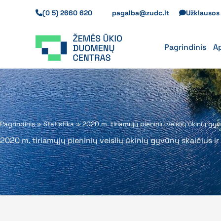
Pereiti
(0 5) 2660 620
pagalba@zudc.lt
Užklauso
prie
turinio
Pagrindinis
A
Pagrindinis
»
Statistika
»
2020 m. tiriamųjų pieninių veislių ūkinių g
2020 m. tiriamųjų pieninių veislių ūkinių gyvūnų skaičius 