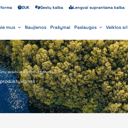
s forma
DUK
Gestų kalba
Lengvai suprantama kalba
pie mus
Naujienos
Prašymai
Paslaugos
Veiklos sr
yvūnų skaičius ir produktyvumas
ir produktyvumas