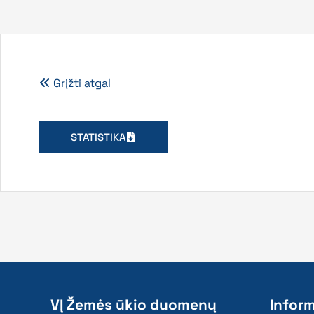
Grįžti atgal
STATISTIKA
VĮ Žemės ūkio duomenų
Inform