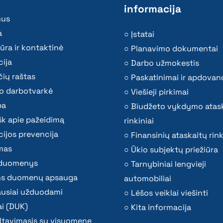
informacija
mus
a
Įstatai
ūra ir kontaktinė
Planavimo dokumentai
ija
Darbo užmokestis
ių raštas
Paskatinimai ir apdovan
o darbotvarkė
Viešieji pirkimai
ba
Biudžeto vykdymo atas
k apie pažeidimą
rinkiniai
ijos prevencija
Finansinių ataskaitų rink
mas
Ūkio subjektų priežiūra
i duomenys
Tarnybiniai lengvieji
s duomenų apsauga
automobiliai
ausiai užduodami
Lėšos veiklai viešinti
i (DUK)
Kita informacija
ltavimasis su visuomene