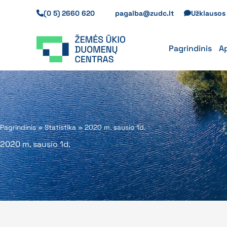
Pereiti
(0 5) 2660 620
pagalba@zudc.lt
Užklauso
prie
turinio
Pagrindinis
A
Pagrindinis
»
Statistika
»
2020 m. sausio 1d.
2020 m. sausio 1d.