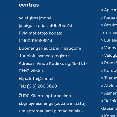
centras
Apie 
Karjer
Valstybės įmonė
Strukt
Įstaigos kodas: 306205513
informac
PVM mokėtojo kodas:
Lūkesč
LT100015583514
Vadov
Duomenys kaupiami ir saugomi
Valdy
Juridinių asmenų registre
Praneš
Adresas: Vinco Kudirkos g. 18-1 LT-
Korupc
01113 Vilnius
Tvaru
El.p.:
info@zudc.lt
Atvir
Tel.: (0 5) 266 0620
Asmen
ŽŪDC Klientų aptarnavimo
Dažni
skyriuje asmenys (žodžiu ir raštu)
klausima
yra aptarnaujami pirmadieniais –
Konsu