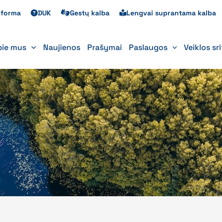
s forma
DUK
Gestų kalba
Lengvai suprantama kalba
pie mus
Naujienos
Prašymai
Paslaugos
Veiklos sr