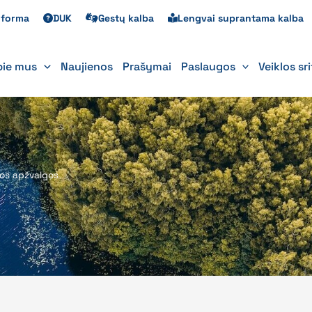
s forma
DUK
Gestų kalba
Lengvai suprantama kalba
pie mus
Naujienos
Prašymai
Paslaugos
Veiklos sr
kos apžvalgos