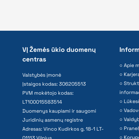
VĮ Žemės ūkio duomenų
Inform
centras
Apie 
Karjer
Valstybės įmonė
Strukt
Įstaigos kodas: 306205513
informac
PVM mokėtojo kodas:
Lūkesč
LT100015583514
Vadov
Duomenys kaupiami ir saugomi
Valdy
Juridinių asmenų registre
Praneš
Adresas: Vinco Kudirkos g. 18-1 LT-
Korupc
01113 Vilnius