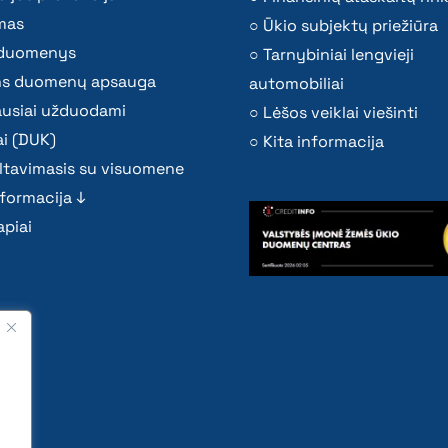
mas
Ūkio subjektų priežiūra
i duomenys
Tarnybiniai lengvieji
s duomenų apsauga
automobiliai
ausiai užduodami
Lėšos veiklai viešinti
i (DUK)
Kita informacija
ltavimasis su visuomene
nformacija ↓
piai