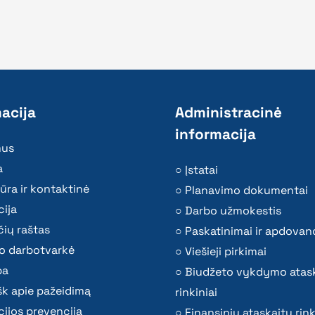
acija
Administracinė
informacija
mus
a
Įstatai
ūra ir kontaktinė
Planavimo dokumentai
ija
Darbo užmokestis
ių raštas
Paskatinimai ir apdovan
o darbotvarkė
Viešieji pirkimai
ba
Biudžeto vykdymo atas
k apie pažeidimą
rinkiniai
ijos prevencija
Finansinių ataskaitų rink