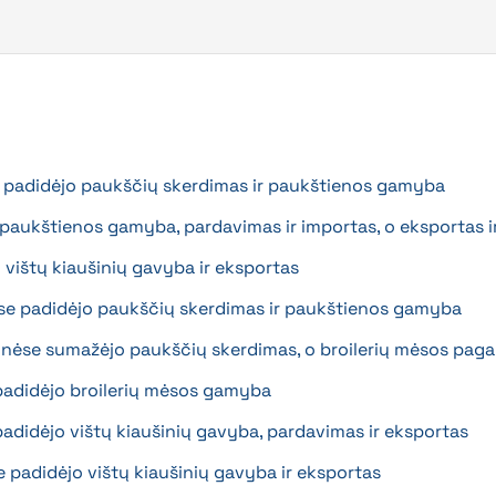
e padidėjo paukščių skerdimas ir paukštienos gamyba
jo paukštienos gamyba, pardavimas ir importas, o eksportas 
o vištų kiaušinių gavyba ir eksportas
se padidėjo paukščių skerdimas ir paukštienos gamyba
onėse sumažėjo paukščių skerdimas, o broilerių mėsos pag
 padidėjo broilerių mėsos gamyba
padidėjo vištų kiaušinių gavyba, pardavimas ir eksportas
 padidėjo vištų kiaušinių gavyba ir eksportas