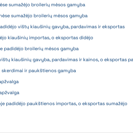
ėse sumažėjo broilerių mėsos gamyba
onėse sumažėjo broilerių mėsos gamyba
padidėjo vištų kiaušinių gavyba, pardavimas ir eksportas
jo kiaušinių importas, o eksportas didėjo
e padidėjo broilerių mėsos gamyba
štų kiaušinių gavyba, pardavimas ir kainos, o eksportas p
 skerdimai ir paukštienos gamyba
 apžvalga
 apžvalga
oje padidėjo paukštienos importas, o eksportas sumažėjo