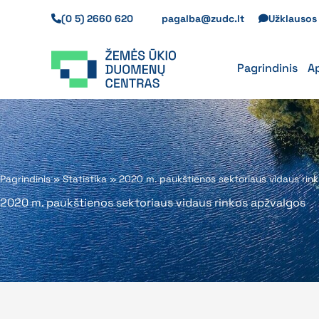
Pereiti
(0 5) 2660 620
pagalba@zudc.lt
Užklauso
prie
turinio
Pagrindinis
A
Pagrindinis
»
Statistika
»
2020 m. paukštienos sektoriaus vidaus rin
2020 m. paukštienos sektoriaus vidaus rinkos apžvalgos