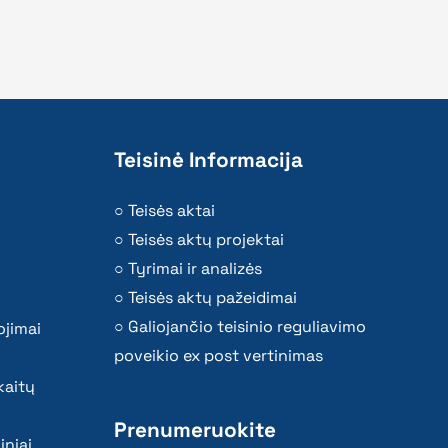
Teisinė Informacija
Teisės aktai
Teisės aktų projektai
Tyrimai ir analizės
Teisės aktų pažeidimai
Galiojančio teisinio reguliavimo
ojimai
poveikio ex post vertinimas
kaitų
Prenumeruokite
iniai