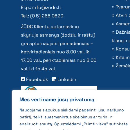
Tvaru
El.p.:
info@zudc.lt
Atvir
Tel.: (0 5) 266 0620
Asmen
ŽŪDC Klientų aptarnavimo
Dažni
skyriuje asmenys (žodžiu ir raštu)
klausima
yra aptarnaujami pirmadieniais –
Konsu
ketvirtadieniais nuo 8.00 val. iki
Kita i
17.00 val., penktadieniais nuo 8.00
Žemėla
val. iki 15.45 val.
Facebook
Linkedin
Mes vertiname jūsų privatumą
Naudojame slapukus siekdami pagerinti jūsų naršymo
patirtį, teikti suasmenintus skelbimus ar turinį ir
analizuoti srautą. Spustelėdami „Priimti viską“ sutinkate