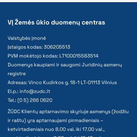
VĮ Žemės ūkio duomenų centras
Valstybės įmonė
Įstaigos kodas: 306205513
PVM mokėtojo kodas: LT100015583514
Duomenys kaupiami ir saugomi Juridinių asmenų
registre
Adresas: Vinco Kudirkos g. 18-1 LT-01113 Vilnius
El.p.:
info@zudc.lt
Tel.: (0 5) 266 0620
ŽŪDC Klientų aptarnavimo skyriuje asmenys (žodžiu
ir raštu) yra aptarnaujami pirmadieniais –
ketvirtadieniais nuo 8.00 val. iki 17.00 val.,