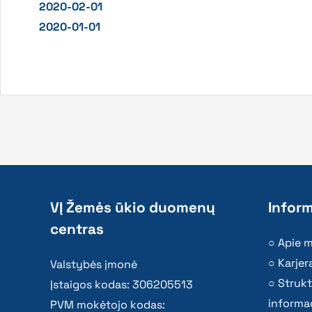
2020-02-01
2020-01-01
VĮ Žemės ūkio duomenų
Inform
centras
Apie 
Karjer
Valstybės įmonė
Strukt
Įstaigos kodas: 306205513
informac
PVM mokėtojo kodas: