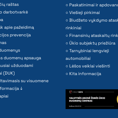
ių raštas
Paskatinimai ir apdovan
o darbotvarkė
Viešieji pirkimai
ba
Biudžeto vykdymo atas
k apie pažeidimą
rinkiniai
ijos prevencija
Finansinių ataskaitų rink
mas
Ūkio subjektų priežiūra
i duomenys
Tarnybiniai lengvieji
s duomenų apsauga
automobiliai
ausiai užduodami
Lėšos veiklai viešinti
i (DUK)
Kita informacija
ltavimasis su visuomene
nformacija ↓
piai