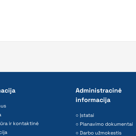
acija
Administracinė
informacija
mus
a
Įstatai
ūra ir kontaktinė
Planavimo dokumentai
ija
Darbo užmokestis