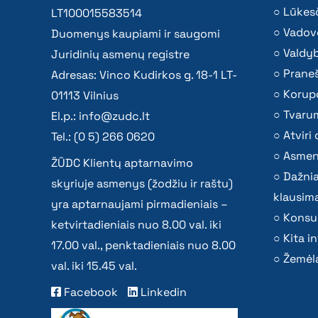
Lūkesč
LT100015583514
Vadov
Duomenys kaupiami ir saugomi
Valdy
Juridinių asmenų registre
Praneš
Adresas: Vinco Kudirkos g. 18-1 LT-
Korupc
01113 Vilnius
Tvaru
El.p.:
info@zudc.lt
Atvir
Tel.: (0 5) 266 0620
Asmen
ŽŪDC Klientų aptarnavimo
Dažni
skyriuje asmenys (žodžiu ir raštu)
klausima
yra aptarnaujami pirmadieniais –
Konsu
ketvirtadieniais nuo 8.00 val. iki
Kita i
17.00 val., penktadieniais nuo 8.00
Žemėla
val. iki 15.45 val.
Facebook
Linkedin