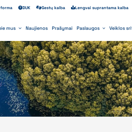
s forma
DUK
Gestų kalba
Lengvai suprantama kalba
pie mus
Naujienos
Prašymai
Paslaugos
Veiklos sr