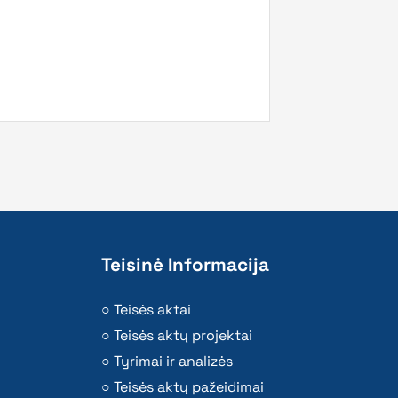
Teisinė Informacija
Teisės aktai
Teisės aktų projektai
Tyrimai ir analizės
Teisės aktų pažeidimai