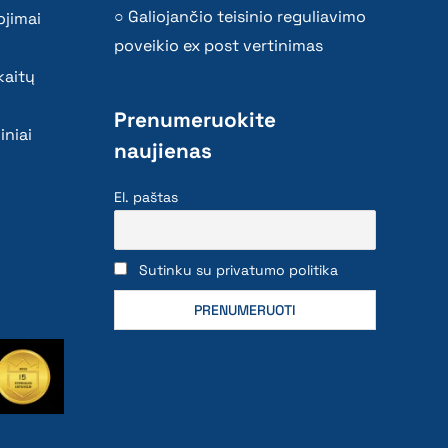
Galiojančio teisinio reguliavimo
ojimai
poveikio ex post vertinimas
kaitų
Prenumeruokite
iniai
naujienas
El. paštas
Sutinku su privatumo politika