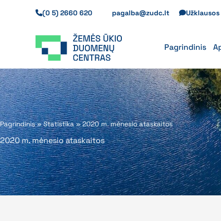
Pereiti
(0 5) 2660 620
pagalba@zudc.lt
Užklauso
prie
turinio
Pagrindinis
A
Pagrindinis
»
Statistika
»
2020 m. mėnesio ataskaitos
2020 m. mėnesio ataskaitos