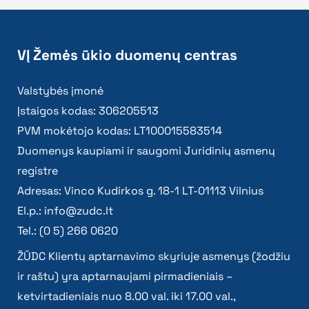
VĮ Žemės ūkio duomenų centras
Valstybės įmonė
Įstaigos kodas: 306205513
PVM mokėtojo kodas: LT100015583514
Duomenys kaupiami ir saugomi Juridinių asmenų
registre
Adresas: Vinco Kudirkos g. 18-1 LT-01113 Vilnius
El.p.:
info@zudc.lt
Tel.: (0 5) 266 0620
ŽŪDC Klientų aptarnavimo skyriuje asmenys (žodžiu
ir raštu) yra aptarnaujami pirmadieniais –
ketvirtadieniais nuo 8.00 val. iki 17.00 val.,