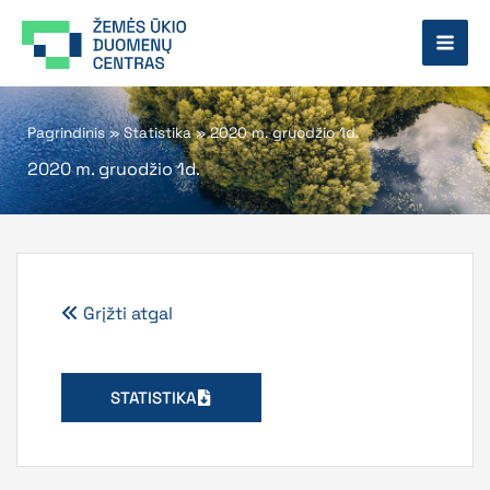
Pereiti
prie
turinio
Pagrindinis
»
Statistika
»
2020 m. gruodžio 1d.
2020 m. gruodžio 1d.
Grįžti atgal
STATISTIKA