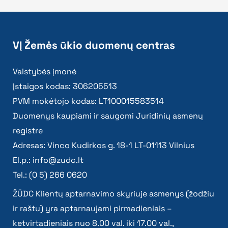
VĮ Žemės ūkio duomenų centras
Valstybės įmonė
Įstaigos kodas: 306205513
PVM mokėtojo kodas: LT100015583514
Duomenys kaupiami ir saugomi Juridinių asmenų
registre
Adresas: Vinco Kudirkos g. 18-1 LT-01113 Vilnius
El.p.:
info@zudc.lt
Tel.: (0 5) 266 0620
ŽŪDC Klientų aptarnavimo skyriuje asmenys (žodžiu
ir raštu) yra aptarnaujami pirmadieniais –
ketvirtadieniais nuo 8.00 val. iki 17.00 val.,