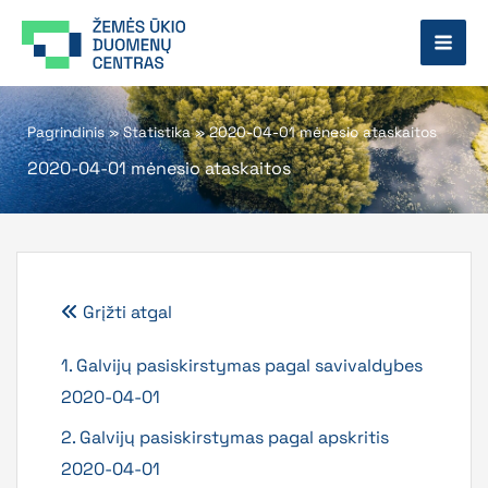
Pereiti
prie
turinio
Pagrindinis
»
Statistika
»
2020-04-01 mėnesio ataskaitos
2020-04-01 mėnesio ataskaitos
Grįžti atgal
1. Galvijų pasiskirstymas pagal savivaldybes
2020-04-01
2. Galvijų pasiskirstymas pagal apskritis
2020-04-01