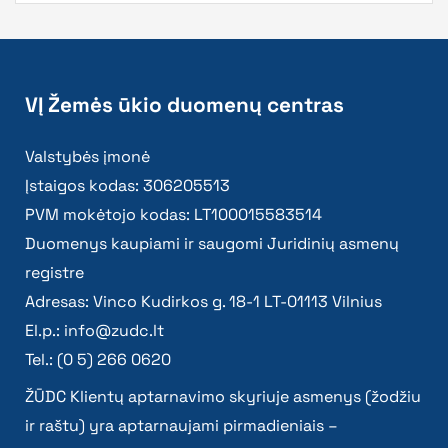
VĮ Žemės ūkio duomenų centras
Valstybės įmonė
Įstaigos kodas: 306205513
PVM mokėtojo kodas: LT100015583514
Duomenys kaupiami ir saugomi Juridinių asmenų
registre
Adresas: Vinco Kudirkos g. 18-1 LT-01113 Vilnius
El.p.:
info@zudc.lt
Tel.: (0 5) 266 0620
ŽŪDC Klientų aptarnavimo skyriuje asmenys (žodžiu
ir raštu) yra aptarnaujami pirmadieniais –