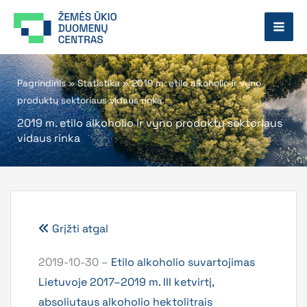
Pereiti
prie
turinio
Pagrindinis
»
Statistika
»
2019 m. etilo alkoholio ir vyno
produktų sektoriaus vidaus rinka
2019 m. etilo alkoholio ir vyno produktų sektoriaus
vidaus rinka
Grįžti atgal
2019-10-30 –
Etilo alkoholio suvartojimas
Lietuvoje 2017–2019 m. III ketvirtį,
absoliutaus alkoholio hektolitrais