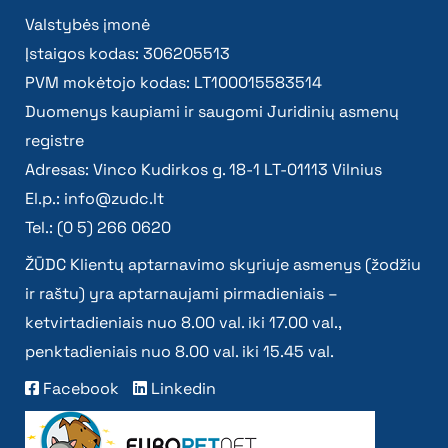
Valstybės įmonė
Įstaigos kodas: 306205513
PVM mokėtojo kodas: LT100015583514
Duomenys kaupiami ir saugomi Juridinių asmenų
registre
Adresas: Vinco Kudirkos g. 18-1 LT-01113 Vilnius
El.p.:
info@zudc.lt
Tel.: (0 5) 266 0620
ŽŪDC Klientų aptarnavimo skyriuje asmenys (žodžiu
ir raštu) yra aptarnaujami pirmadieniais –
ketvirtadieniais nuo 8.00 val. iki 17.00 val.,
penktadieniais nuo 8.00 val. iki 15.45 val.
Facebook
Linkedin