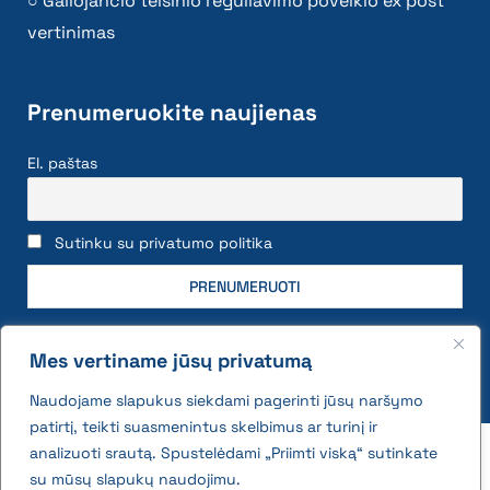
Galiojančio teisinio reguliavimo poveikio ex post
vertinimas
Prenumeruokite naujienas
El. paštas
Sutinku su privatumo politika
Mes vertiname jūsų privatumą
Naudojame slapukus siekdami pagerinti jūsų naršymo
patirtį, teikti suasmenintus skelbimus ar turinį ir
2026 © All rights reserved | VĮ Žemės ūkio duomenų
analizuoti srautą. Spustelėdami „Priimti viską“ sutinkate
centras
su mūsų slapukų naudojimu.