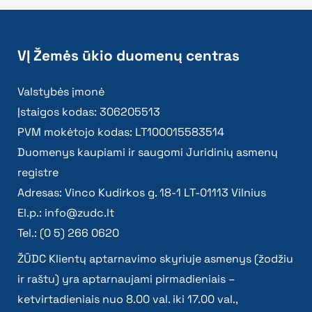
VĮ Žemės ūkio duomenų centras
Valstybės įmonė
Įstaigos kodas: 306205513
PVM mokėtojo kodas: LT100015583514
Duomenys kaupiami ir saugomi Juridinių asmenų
registre
Adresas: Vinco Kudirkos g. 18-1 LT-01113 Vilnius
El.p.:
info@zudc.lt
Tel.: (0 5) 266 0620
ŽŪDC Klientų aptarnavimo skyriuje asmenys (žodžiu
ir raštu) yra aptarnaujami pirmadieniais –
ketvirtadieniais nuo 8.00 val. iki 17.00 val.,