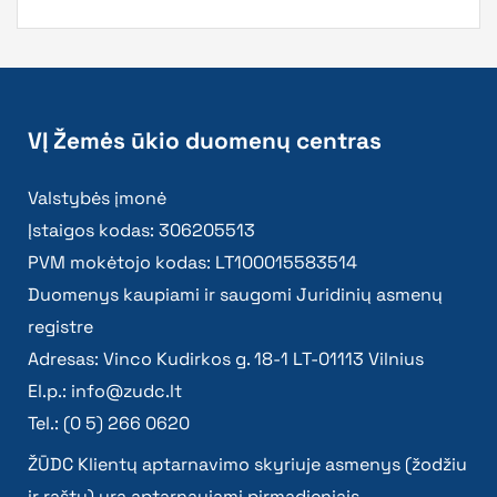
VĮ Žemės ūkio duomenų centras
Valstybės įmonė
Įstaigos kodas: 306205513
PVM mokėtojo kodas: LT100015583514
Duomenys kaupiami ir saugomi Juridinių asmenų
registre
Adresas: Vinco Kudirkos g. 18-1 LT-01113 Vilnius
El.p.:
info@zudc.lt
Tel.: (0 5) 266 0620
ŽŪDC Klientų aptarnavimo skyriuje asmenys (žodžiu
ir raštu) yra aptarnaujami pirmadieniais –