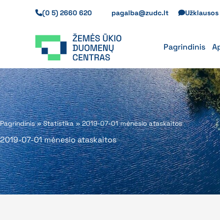
Pereiti
(0 5) 2660 620
pagalba@zudc.lt
Užklauso
prie
turinio
Pagrindinis
A
Pagrindinis
»
Statistika
»
2019-07-01 mėnesio ataskaitos
2019-07-01 mėnesio ataskaitos