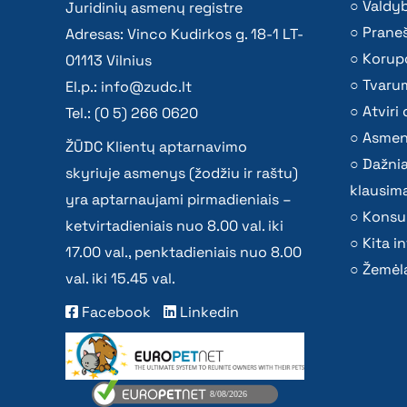
Valdy
Juridinių asmenų registre
Praneš
Adresas: Vinco Kudirkos g. 18-1 LT-
Korupc
01113 Vilnius
Tvaru
El.p.:
info@zudc.lt
Atvir
Tel.: (0 5) 266 0620
Asmen
ŽŪDC Klientų aptarnavimo
Dažni
skyriuje asmenys (žodžiu ir raštu)
klausima
yra aptarnaujami pirmadieniais –
Konsu
ketvirtadieniais nuo 8.00 val. iki
Kita i
17.00 val., penktadieniais nuo 8.00
Žemėla
val. iki 15.45 val.
Facebook
Linkedin