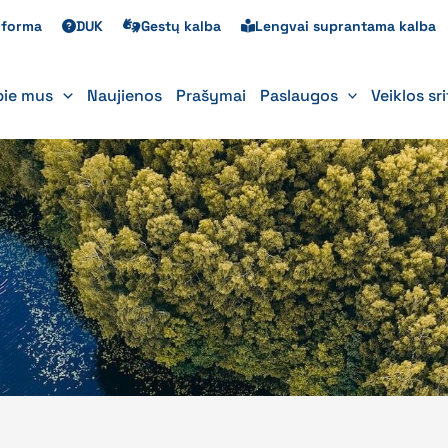
s forma
DUK
Gestų kalba
Lengvai suprantama kalba
pie mus
Naujienos
Prašymai
Paslaugos
Veiklos sr