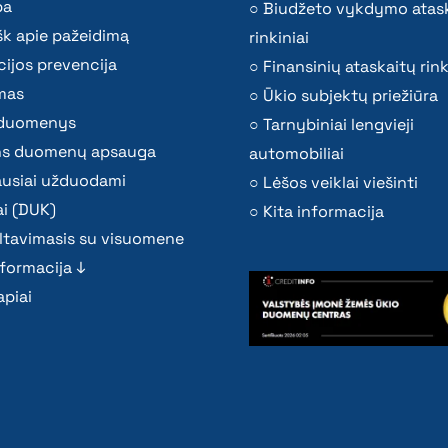
ba
Biudžeto vykdymo atas
k apie pažeidimą
rinkiniai
ijos prevencija
Finansinių ataskaitų rink
mas
Ūkio subjektų priežiūra
i duomenys
Tarnybiniai lengvieji
s duomenų apsauga
automobiliai
ausiai užduodami
Lėšos veiklai viešinti
i (DUK)
Kita informacija
ltavimasis su visuomene
nformacija ↓
piai