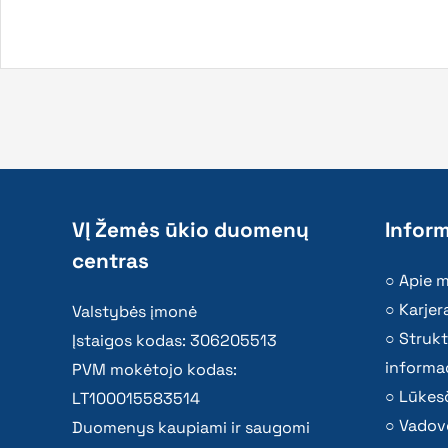
VĮ Žemės ūkio duomenų
Inform
centras
Apie 
Karjer
Valstybės įmonė
Strukt
Įstaigos kodas: 306205513
informac
PVM mokėtojo kodas:
Lūkesč
LT100015583514
Vadov
Duomenys kaupiami ir saugomi