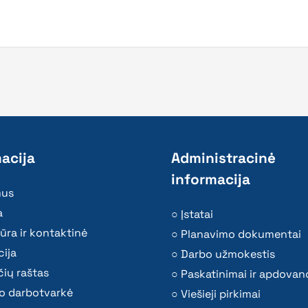
acija
Administracinė
informacija
mus
a
Įstatai
ūra ir kontaktinė
Planavimo dokumentai
ija
Darbo užmokestis
ių raštas
Paskatinimai ir apdovan
o darbotvarkė
Viešieji pirkimai