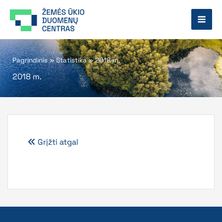
Pereiti
prie
turinio
Pagrindinis
»
Statistika
»
2018 m.
2018 m.
Grįžti atgal