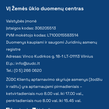
VĮ Žemės ūkio duomenų centras
Valstybės įmonė
Įstaigos kodas: 306205513
PVM mokėtojo kodas: LT100015583514
Duomenys kaupiami ir saugomi Juridinių asmenų
registre
Adresas: Vinco Kudirkos g. 18-1 LT-01113 Vilnius
El.p.:
info@zudc.lt
Tel.: (0 5) 266 0620
ŽŪDC Klientų aptarnavimo skyriuje asmenys (žodžiu
ir raštu) yra aptarnaujami pirmadieniais –
ketvirtadieniais nuo 8.00 val. iki 17.00 val.,
penktadieniais nuo 8.00 val. iki 15.45 val.