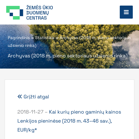
Pereiti
prie
turinio
Pagrindinis
»
Statistika
»
Archyvas (2018 m. pieno sektoriaus
užsienio rinka)
Archyvas (2018 m. pieno sektoriaus užsienio rinka)
Grįžti atgal
2018-11-27 –
Kai kurių pieno gaminių kainos
Lenkijos pieninėse (2018 m. 43–46 sav.),
EUR/kg*