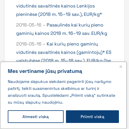
vidutinės savaitinės kainos Lenkijos
pieninėse (2018 m. 15–19 sav.), EUR/kg*
2018-05-16 –
Pasaulinės kai kurių pieno
gaminių kainos 2018 m. 16–19 sav. EUR/kg
2018-05-16 –
Kai kurių pieno gaminių
vidutinės savaitinės kainos (gamintojų)* ES
valstybėse (2018 m. 15–18 sav.), EUR/kg (be
PVM)
Mes vertiname jūsų privatumą
2018-05-14 –
Pasaulinės kai kurių pieno
Naudojame slapukus siekdami pagerinti jūsų naršymo
gaminių kainos 2018 m. 14–18 sav. EUR/kg
patirtį, teikti suasmenintus skelbimus ar turinį ir
analizuoti srautą. Spustelėdami „Priimti viską“ sutinkate
2018-05-11 –
Kai kurių pieno gaminių kainos
su mūsų slapukų naudojimu.
Lenkijos pieninėse (2018 m. 14–18 sav.),
EUR/kg*
Atmesti viską
Priimti viską
2018-05-09 –
Pasaulinės kai kurių pieno