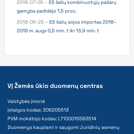
2018-07-05 –
ES šalių kombinuotųjų pašarų
gamyba padidėjo 1,5 proc.
2018-06-25 –
ES šalių sojos importas 2018–
2019 m. augs 0,5 mln. t iki 13,9 mln. t
VĮ Žemės ūkio duomenų centras
Valstybės įmonė
Įstaigos kodas: 306205513
PVM mokėtojo kodas: LT100015583514
Duomenys kaupiami ir saugomi Juridinių asmenų