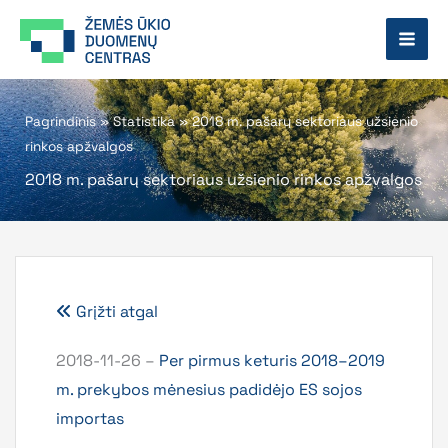
Pereiti
prie
turinio
Pagrindinis
»
Statistika
»
2018 m. pašarų sektoriaus užsienio
rinkos apžvalgos
2018 m. pašarų sektoriaus užsienio rinkos apžvalgos
Grįžti atgal
2018-11-26 –
Per pirmus keturis 2018–2019
m. prekybos mėnesius padidėjo ES sojos
importas