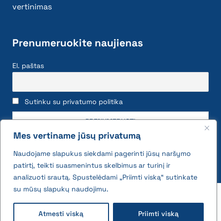
vertinimas
Prenumeruokite naujienas
El. paštas
Sutinku su privatumo politika
Mes vertiname jūsų privatumą
Naudojame slapukus siekdami pagerinti jūsų naršymo
patirtį, teikti suasmenintus skelbimus ar turinį ir
analizuoti srautą. Spustelėdami „Priimti viską“ sutinkate
su mūsų slapukų naudojimu.
2026 © All rights reserved | VĮ Žemės ūkio duomenų
centras
Atmesti viską
Priimti viską