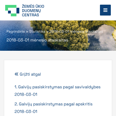
Pereiti
prie
turinio
Pagrindinis
»
Statistika
»
2018-03-01 mėnesio ataskaitas
2018-03-01 mėnesio ataskaitas
Grįžti atgal
1. Galvijų pasiskirstymas pagal savivaldybes
2018-03-01
2. Galvijų pasiskirstymas pagal apskritis
2018-03-01