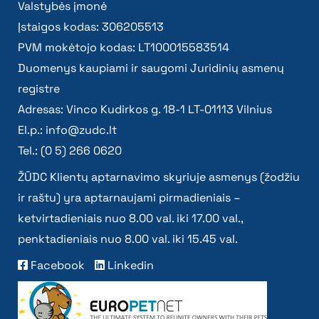
Valstybės įmonė
Įstaigos kodas: 306205513
PVM mokėtojo kodas: LT100015583514
Duomenys kaupiami ir saugomi Juridinių asmenų
registre
Adresas: Vinco Kudirkos g. 18-1 LT-01113 Vilnius
El.p.:
info@zudc.lt
Tel.: (0 5) 266 0620
ŽŪDC Klientų aptarnavimo skyriuje asmenys (žodžiu
ir raštu) yra aptarnaujami pirmadieniais –
ketvirtadieniais nuo 8.00 val. iki 17.00 val.,
penktadieniais nuo 8.00 val. iki 15.45 val.
Facebook
Linkedin