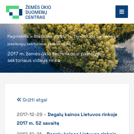
Pereiti
prie
turinio
Pagrindinis
»
Statistika
»
2017 m. žemės ūkio technikos ir
paslaugų sektoriaus vidaus rinka
2017 m. žemės ūkio technikos ir paslaugų
sektoriaus vidaus rinka
Grįžti atgal
2017-12-29 –
Degalų kainos Lietuvos rinkoje
2017 m. 52 savaitę