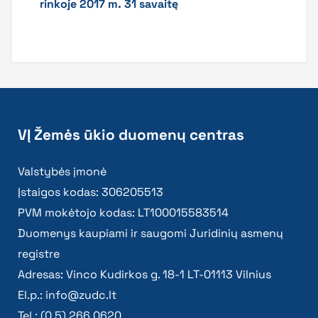
rinkoje 2017 m. 31 savaitę
VĮ Žemės ūkio duomenų centras
Valstybės įmonė
Įstaigos kodas: 306205513
PVM mokėtojo kodas: LT100015583514
Duomenys kaupiami ir saugomi Juridinių asmenų
registre
Adresas: Vinco Kudirkos g. 18-1 LT-01113 Vilnius
El.p.:
info@zudc.lt
Tel.: (0 5) 266 0620