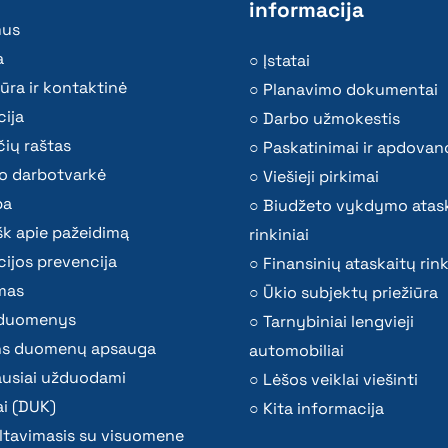
informacija
mus
a
Įstatai
ūra ir kontaktinė
Planavimo dokumentai
ija
Darbo užmokestis
ių raštas
Paskatinimai ir apdovan
o darbotvarkė
Viešieji pirkimai
ba
Biudžeto vykdymo atas
k apie pažeidimą
rinkiniai
ijos prevencija
Finansinių ataskaitų rink
mas
Ūkio subjektų priežiūra
i duomenys
Tarnybiniai lengvieji
s duomenų apsauga
automobiliai
ausiai užduodami
Lėšos veiklai viešinti
i (DUK)
Kita informacija
ltavimasis su visuomene