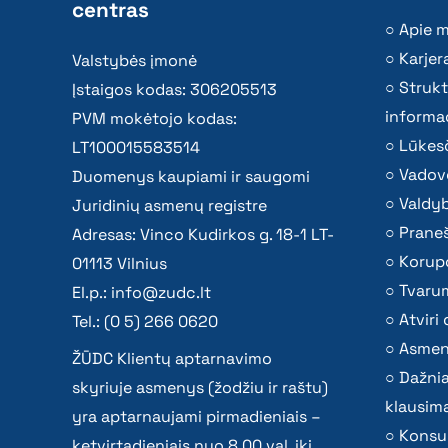
centras
Apie 
Karjer
Valstybės įmonė
Strukt
Įstaigos kodas: 306205513
informac
PVM mokėtojo kodas:
Lūkesč
LT100015583514
Vadov
Duomenys kaupiami ir saugomi
Valdy
Juridinių asmenų registre
Praneš
Adresas: Vinco Kudirkos g. 18-1 LT-
Korupc
01113 Vilnius
Tvaru
El.p.:
info@zudc.lt
Atvir
Tel.: (0 5) 266 0620
Asmen
ŽŪDC Klientų aptarnavimo
Dažni
skyriuje asmenys (žodžiu ir raštu)
klausima
yra aptarnaujami pirmadieniais –
Konsu
ketvirtadieniais nuo 8.00 val. iki