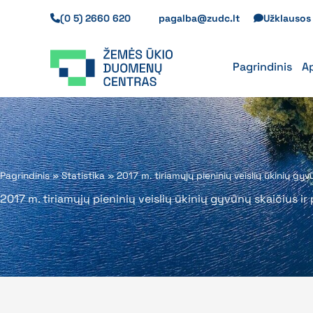
Pereiti
(0 5) 2660 620
pagalba@zudc.lt
Užklauso
prie
turinio
Pagrindinis
A
Pagrindinis
»
Statistika
»
2017 m. tiriamųjų pieninių veislių ūkinių g
2017 m. tiriamųjų pieninių veislių ūkinių gyvūnų skaičius 