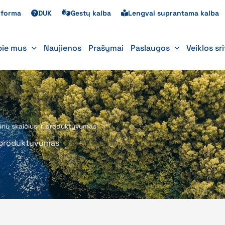
s forma
DUK
Gestų kalba
Lengvai suprantama kalba
pie mus
Naujienos
Prašymai
Paslaugos
Veiklos sr
yvūnų skaičius ir produktyvumas
ir produktyvumas