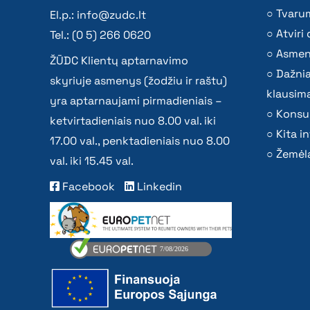
Tvaru
El.p.:
info@zudc.lt
Atvir
Tel.: (0 5) 266 0620
Asmen
ŽŪDC Klientų aptarnavimo
Dažni
skyriuje asmenys (žodžiu ir raštu)
klausima
yra aptarnaujami pirmadieniais –
Konsu
ketvirtadieniais nuo 8.00 val. iki
Kita i
17.00 val., penktadieniais nuo 8.00
Žemėla
val. iki 15.45 val.
Facebook
Linkedin