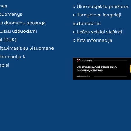
mas
Ūkio subjektų priežiūra
i duomenys
Tarnybiniai lengvieji
s duomenų apsauga
automobiliai
ausiai užduodami
Lėšos veiklai viešinti
i (DUK)
Kita informacija
ltavimasis su visuomene
nformacija ↓
piai