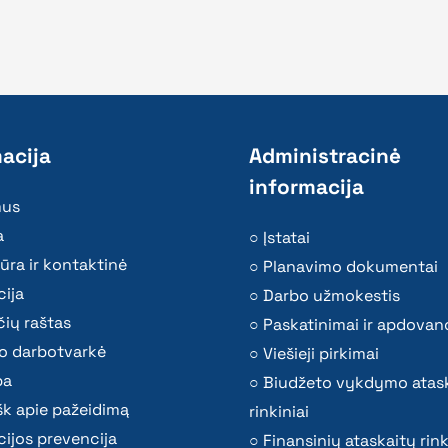
acija
Administracinė
informacija
mus
a
Įstatai
ūra ir kontaktinė
Planavimo dokumentai
ija
Darbo užmokestis
ių raštas
Paskatinimai ir apdovan
o darbotvarkė
Viešieji pirkimai
ba
Biudžeto vykdymo atas
k apie pažeidimą
rinkiniai
ijos prevencija
Finansinių ataskaitų rink