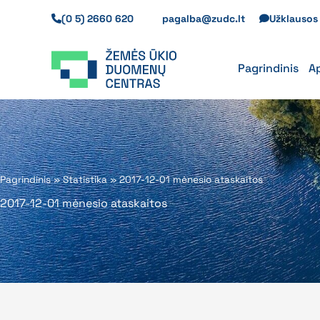
Pereiti
(0 5) 2660 620
pagalba@zudc.lt
Užklauso
prie
turinio
Pagrindinis
A
Pagrindinis
»
Statistika
»
2017-12-01 mėnesio ataskaitos
2017-12-01 mėnesio ataskaitos