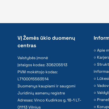
VĮ Žemės ūkio duomenų
Inform
centras
Apie 
Karjer
Valstybės įmonė
Strukt
Įstaigos kodas: 306205513
informac
PVM mokėtojo kodas:
Lūkesč
LT100015583514
Vadov
Duomenys kaupiami ir saugomi
Valdy
Juridinių asmenų registre
Praneš
Adresas: Vinco Kudirkos g. 18-1 LT-
Korupc
01113 Vilnius