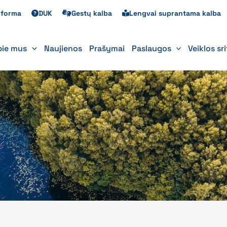
s forma
DUK
Gestų kalba
Lengvai suprantama kalba
pie mus
Naujienos
Prašymai
Paslaugos
Veiklos sr