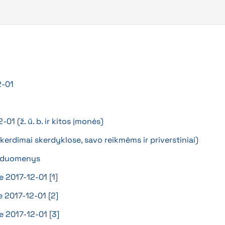
2-01
01 (ž. ū. b. ir kitos įmonės)
skerdimai skerdyklose, savo reikmėms ir priverstiniai)
01 duomenys
e 2017-12-01 [1]
e 2017-12-01 [2]
e 2017-12-01 [3]