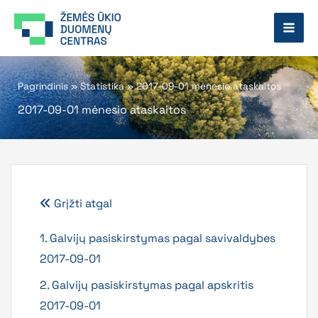
Pereiti
prie
turinio
Pagrindinis
»
Statistika
»
2017-09-01 mėnesio ataskaitos
2017-09-01 mėnesio ataskaitos
Grįžti atgal
1. Galvijų pasiskirstymas pagal savivaldybes
2017-09-01
2. Galvijų pasiskirstymas pagal apskritis
2017-09-01