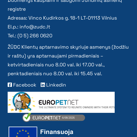
Duomenys kaupiami ir saugomi Juridinių asmenų
registre
Adresas: Vinco Kudirkos g. 18-1 LT-01113 Vilnius
El.p.:
info@zudc.lt
Tel.: (0 5) 266 0620
ŽŪDC Klientų aptarnavimo skyriuje asmenys (žodžiu
ir raštu) yra aptarnaujami pirmadieniais –
ketvirtadieniais nuo 8.00 val. iki 17.00 val.,
penktadieniais nuo 8.00 val. iki 15.45 val.
Facebook
Linkedin