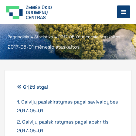
Pereiti
prie
turinio
Pagrindinis
»
Statistika
»
2017-05-01 mėnesio ataskaitos
2017-05-01 mėnesio ataskaitos
Grįžti atgal
1. Galvijų pasiskirstymas pagal savivaldybes
2017-05-01
2. Galvijų pasiskirstymas pagal apskritis
2017-05-01