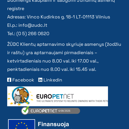
Duomenys kaupiami ir saugomi Juridinių asmenų
registre
Adresas: Vinco Kudirkos g. 18-1 LT-01113 Vilnius
El.p.:
info@zudc.lt
Tel.: (0 5) 266 0620
ŽŪDC Klientų aptarnavimo skyriuje asmenys (žodžiu
ir raštu) yra aptarnaujami pirmadieniais –
ketvirtadieniais nuo 8.00 val. iki 17.00 val.,
penktadieniais nuo 8.00 val. iki 15.45 val.
Facebook
Linkedin