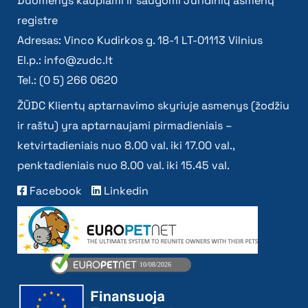
Duomenys kaupiami ir saugomi Juridinių asmenų
registre
Adresas: Vinco Kudirkos g. 18-1 LT-01113 Vilnius
El.p.:
info@zudc.lt
Tel.: (0 5) 266 0620
ŽŪDC Klientų aptarnavimo skyriuje asmenys (žodžiu
ir raštu) yra aptarnaujami pirmadieniais –
ketvirtadieniais nuo 8.00 val. iki 17.00 val.,
penktadieniais nuo 8.00 val. iki 15.45 val.
Facebook
Linkedin