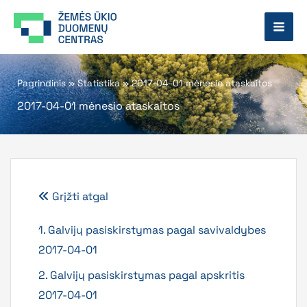
Pereiti
prie
turinio
Pagrindinis
»
Statistika
»
2017-04-01 mėnesio ataskaitos
2017-04-01 mėnesio ataskaitos
Grįžti atgal
1. Galvijų pasiskirstymas pagal savivaldybes
2017-04-01
2. Galvijų pasiskirstymas pagal apskritis
2017-04-01