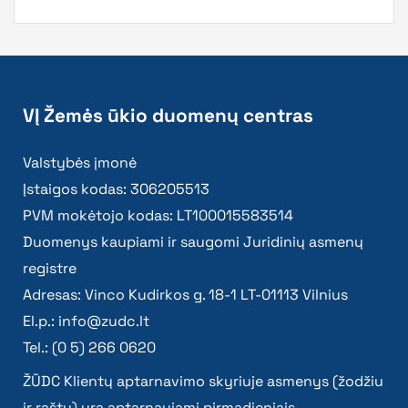
VĮ Žemės ūkio duomenų centras
Valstybės įmonė
Įstaigos kodas: 306205513
PVM mokėtojo kodas: LT100015583514
Duomenys kaupiami ir saugomi Juridinių asmenų
registre
Adresas: Vinco Kudirkos g. 18-1 LT-01113 Vilnius
El.p.:
info@zudc.lt
Tel.: (0 5) 266 0620
ŽŪDC Klientų aptarnavimo skyriuje asmenys (žodžiu
ir raštu) yra aptarnaujami pirmadieniais –