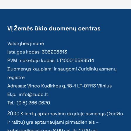
VĮ Žemės ūkio duomenų centras
Valstybės įmonė
Įstaigos kodas: 306205513
PVM mokėtojo kodas: LT100015583514
Duomenys kaupiami ir saugomi Juridinių asmenų
registre
Adresas: Vinco Kudirkos g. 18-1 LT-01113 Vilnius
El.p.:
info@zudc.lt
Tel.: (0 5) 266 0620
ŽŪDC Klientų aptarnavimo skyriuje asmenys (žodžiu
ir raštu) yra aptarnaujami pirmadieniais –
ketvirtadieniais nuo 8.00 val. iki 17.00 val.,