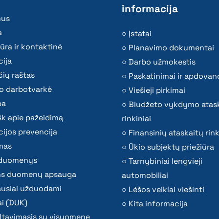
informacija
mus
a
Įstatai
ūra ir kontaktinė
Planavimo dokumentai
ija
Darbo užmokestis
ių raštas
Paskatinimai ir apdovan
o darbotvarkė
Viešieji pirkimai
ba
Biudžeto vykdymo atas
k apie pažeidimą
rinkiniai
ijos prevencija
Finansinių ataskaitų rink
mas
Ūkio subjektų priežiūra
i duomenys
Tarnybiniai lengvieji
s duomenų apsauga
automobiliai
ausiai užduodami
Lėšos veiklai viešinti
i (DUK)
Kita informacija
ltavimasis su visuomene