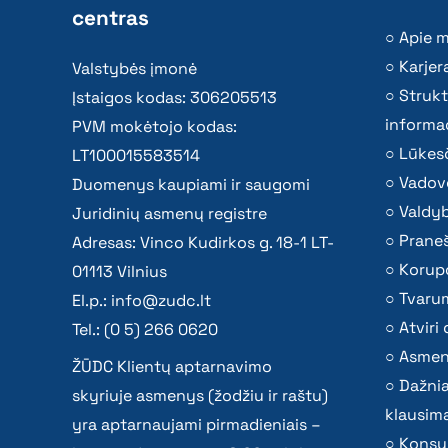
centras
Apie 
Karjer
Valstybės įmonė
Strukt
Įstaigos kodas: 306205513
informac
PVM mokėtojo kodas:
Lūkesč
LT100015583514
Vadov
Duomenys kaupiami ir saugomi
Valdy
Juridinių asmenų registre
Praneš
Adresas: Vinco Kudirkos g. 18-1 LT-
Korupc
01113 Vilnius
Tvaru
El.p.:
info@zudc.lt
Atvir
Tel.: (0 5) 266 0620
Asmen
ŽŪDC Klientų aptarnavimo
Dažni
skyriuje asmenys (žodžiu ir raštu)
klausima
yra aptarnaujami pirmadieniais –
Konsu