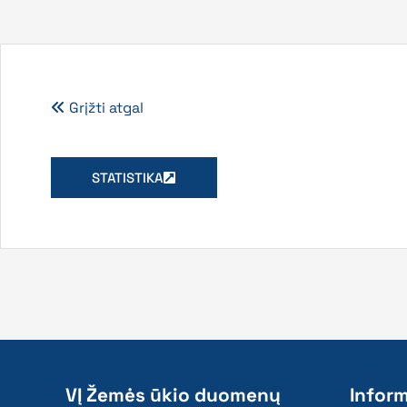
Grįžti atgal
STATISTIKA
VĮ Žemės ūkio duomenų
Inform