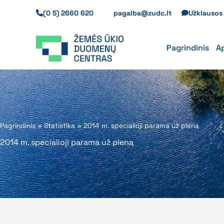
Pereiti
(0 5) 2660 620
pagalba@zudc.lt
Užklauso
prie
turinio
Pagrindinis
A
Pagrindinis
»
Statistika
»
2014 m. specialioji parama už pieną
2014 m. specialioji parama už pieną