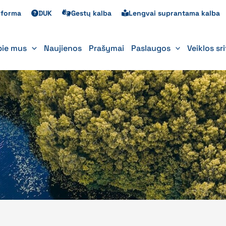
s forma
DUK
Gestų kalba
Lengvai suprantama kalba
pie mus
Naujienos
Prašymai
Paslaugos
Veiklos sr