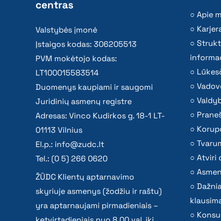
centras
Apie 
Karjer
Valstybės įmonė
Strukt
Įstaigos kodas: 306205513
informac
PVM mokėtojo kodas:
Lūkesč
LT100015583514
Vadov
Duomenys kaupiami ir saugomi
Valdy
Juridinių asmenų registre
Praneš
Adresas: Vinco Kudirkos g. 18-1 LT-
Korupc
01113 Vilnius
Tvaru
El.p.:
info@zudc.lt
Atvir
Tel.: (0 5) 266 0620
Asmen
ŽŪDC Klientų aptarnavimo
Dažni
skyriuje asmenys (žodžiu ir raštu)
klausima
yra aptarnaujami pirmadieniais –
Konsu
ketvirtadieniais nuo 8.00 val. iki