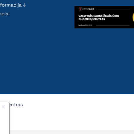
nformacija ↓
piai
nų centras