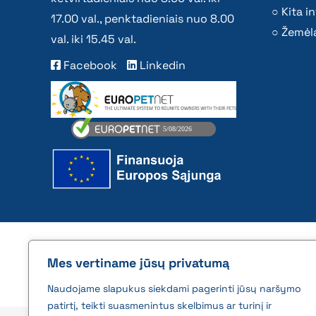
Kita i
17.00 val., penktadieniais nuo 8.00
Žemėla
val. iki 15.45 val.
Facebook
Linkedin
2026 © All rights reserved | VĮ Žemės ūkio duome
Mes vertiname jūsų privatumą
Naudojame slapukus siekdami pagerinti jūsų naršymo
patirtį, teikti suasmenintus skelbimus ar turinį ir