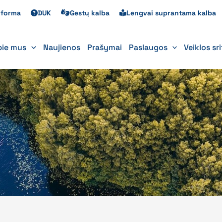
s forma
DUK
Gestų kalba
Lengvai suprantama kalba
pie mus
Naujienos
Prašymai
Paslaugos
Veiklos sr