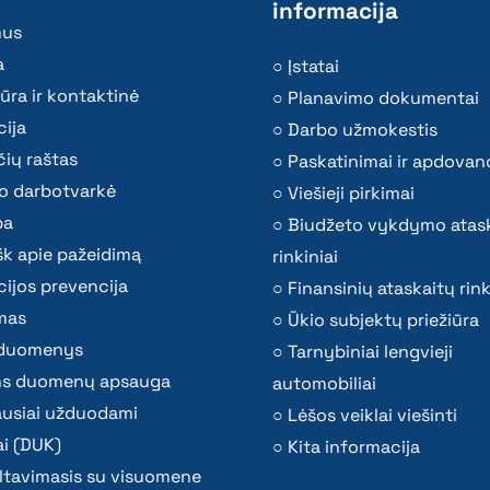
informacija
mus
a
Įstatai
ūra ir kontaktinė
Planavimo dokumentai
ija
Darbo užmokestis
ių raštas
Paskatinimai ir apdovan
o darbotvarkė
Viešieji pirkimai
ba
Biudžeto vykdymo atas
k apie pažeidimą
rinkiniai
ijos prevencija
Finansinių ataskaitų rink
mas
Ūkio subjektų priežiūra
i duomenys
Tarnybiniai lengvieji
s duomenų apsauga
automobiliai
ausiai užduodami
Lėšos veiklai viešinti
i (DUK)
Kita informacija
ltavimasis su visuomene