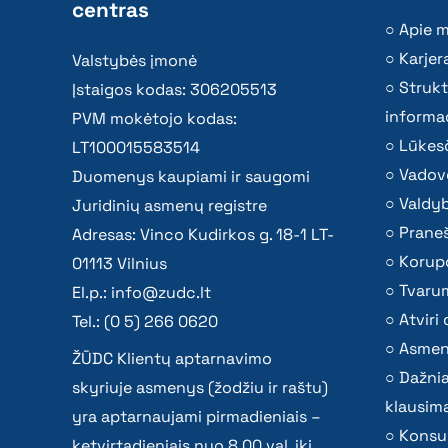
centras
Apie 
Karjer
Valstybės įmonė
Strukt
Įstaigos kodas: 306205513
informac
PVM mokėtojo kodas:
Lūkesč
LT100015583514
Vadov
Duomenys kaupiami ir saugomi
Valdy
Juridinių asmenų registre
Praneš
Adresas: Vinco Kudirkos g. 18-1 LT-
Korupc
01113 Vilnius
Tvaru
El.p.:
info@zudc.lt
Atvir
Tel.: (0 5) 266 0620
Asmen
ŽŪDC Klientų aptarnavimo
Dažni
skyriuje asmenys (žodžiu ir raštu)
klausima
yra aptarnaujami pirmadieniais –
Konsu
ketvirtadieniais nuo 8.00 val. iki