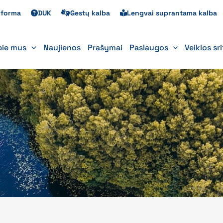
s forma
DUK
Gestų kalba
Lengvai suprantama kalba
pie mus
Naujienos
Prašymai
Paslaugos
Veiklos sr