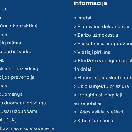
informacija
mus
a
Įstatai
ūra ir kontaktinė
Planavimo dokumentai
ija
Darbo užmokestis
ių raštas
Paskatinimai ir apdovan
o darbotvarkė
Viešieji pirkimai
ba
Biudžeto vykdymo atas
k apie pažeidimą
rinkiniai
ijos prevencija
Finansinių ataskaitų rink
mas
Ūkio subjektų priežiūra
i duomenys
Tarnybiniai lengvieji
s duomenų apsauga
automobiliai
ausiai užduodami
Lėšos veiklai viešinti
i (DUK)
Kita informacija
ltavimasis su visuomene