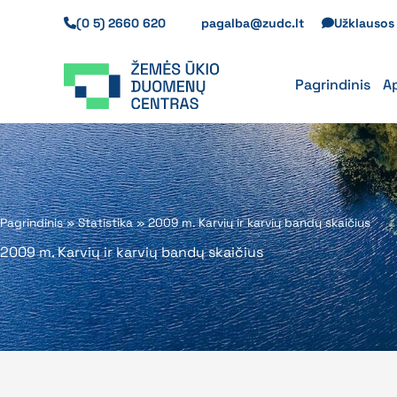
Pereiti
(0 5) 2660 620
pagalba@zudc.lt
Užklauso
prie
turinio
Pagrindinis
A
Pagrindinis
»
Statistika
»
2009 m. Karvių ir karvių bandų skaičius
2009 m. Karvių ir karvių bandų skaičius