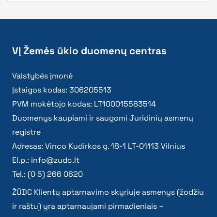
VĮ Žemės ūkio duomenų centras
Valstybės įmonė
Įstaigos kodas: 306205513
PVM mokėtojo kodas: LT100015583514
Duomenys kaupiami ir saugomi Juridinių asmenų
registre
Adresas: Vinco Kudirkos g. 18-1 LT-01113 Vilnius
El.p.:
info@zudc.lt
Tel.: (0 5) 266 0620
ŽŪDC Klientų aptarnavimo skyriuje asmenys (žodžiu
ir raštu) yra aptarnaujami pirmadieniais –