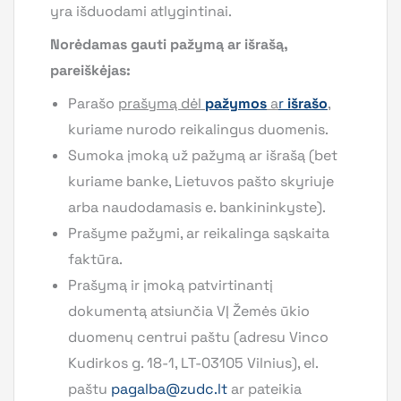
yra išduodami atlygintinai.
Norėdamas gauti pažymą ar išrašą,
pareiškėjas:
Parašo
prašymą dėl
pažymos
a
r
išrašo
,
kuriame nurodo reikalingus duomenis.
Sumoka įmoką už pažymą ar išrašą (bet
kuriame banke, Lietuvos pašto skyriuje
arba naudodamasis e. bankininkyste).
Prašyme pažymi, ar reikalinga sąskaita
faktūra.
Prašymą ir įmoką patvirtinantį
dokumentą atsiunčia VĮ Žemės ūkio
duomenų centrui paštu (adresu Vinco
Kudirkos g. 18-1, LT-03105 Vilnius), el.
paštu
pagalba@zudc.lt
ar pateikia