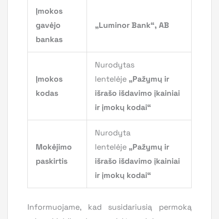
Įmokos
gavėjo
„Luminor Bank“, AB
bankas
Nurodytas
Įmokos
lentelėje
„Pažymų ir
kodas
išrašo išdavimo įkainiai
ir įmokų kodai“
Nurodyta
Mokėjimo
lentelėje
„Pažymų ir
paskirtis
išrašo išdavimo įkainiai
ir įmokų kodai“
Informuojame, kad susidariusią permoką