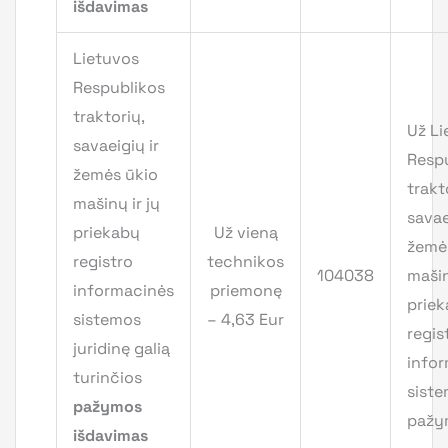
išdavimas
Lietuvos
Respublikos
traktorių,
Už Li
savaeigių ir
Resp
žemės ūkio
trakt
mašinų ir jų
savae
priekabų
Už vieną
žemė
registro
technikos
104038
mašin
informacinės
priemonę
prie
sistemos
– 4,63 Eur
regis
juridinę galią
info
turinčios
sist
pažymos
pažy
išdavimas