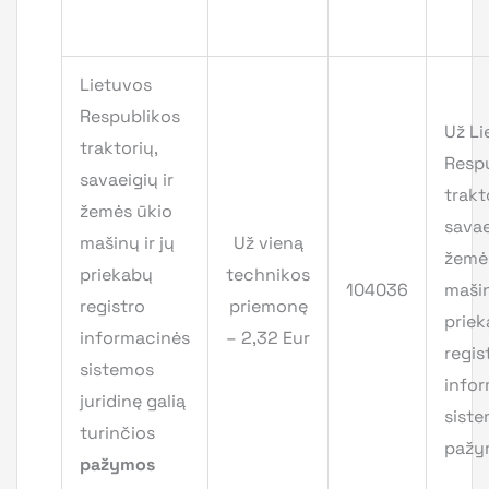
Lietuvos
Respublikos
Už Li
traktorių,
Resp
savaeigių ir
trakt
žemės ūkio
savae
mašinų ir jų
Už vieną
žemė
priekabų
technikos
104036
mašin
registro
priemonę
prie
informacinės
– 2,32 Eur
regis
sistemos
info
juridinę galią
sist
turinčios
pažy
pažymos