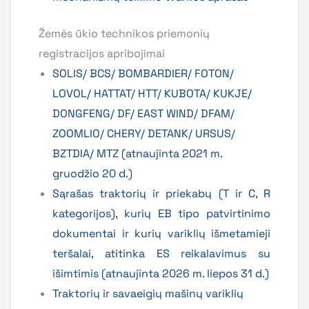
Žemės ūkio technikos priemonių
registracijos apribojimai
SOLIS/ BCS/ BOMBARDIER/ FOTON/
LOVOL/ HATTAT/ HTT/ KUBOTA/ KUKJE/
DONGFENG/ DF/ EAST WIND/ DFAM/
ZOOMLIO/ CHERY/ DETANK/ URSUS/
BZTDIA/ MTZ (atnaujinta 2021 m.
gruodžio 20 d.)
Sąrašas traktorių ir priekabų (T ir C, R
kategorijos), kurių EB tipo patvirtinimo
dokumentai ir kurių variklių išmetamieji
teršalai, atitinka ES reikalavimus su
išimtimis (atnaujinta 2026 m. liepos 31
d.
)
Traktorių ir savaeigių mašinų variklių