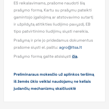
ES reikalavimams, prašome naudoti šią
prašymo formą. Kartu su prašymu pateikti
gamintojo įgaliojimą ar atstovavimo sutartį
ir užpildytą atitikties liudijimo pavyzdį. EB
tipo patvirtinimo liudijimų siųsti nereikia.
Prašymą ir prie jo pridedamus dokumentus
prašome siųsti el. paštu:
agro@ltsa.lt
Prašymo formą galite atsisiųsti
čia
.
Preliminaraus mokesčio už aplinkos teršimą
iš žemės ūkio veiklai naudojamų ne keliais
judančių mechanizmų skaičiuoklė