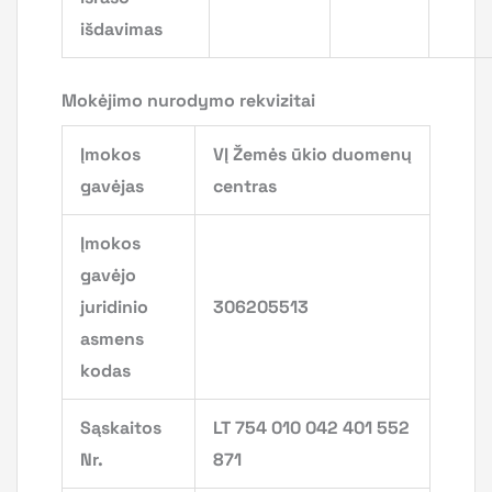
išdavimas
Mokėjimo nurodymo rekvizitai
Įmokos
VĮ Žemės ūkio duomenų
gavėjas
centras
Įmokos
gavėjo
juridinio
306205513
asmens
kodas
Sąskaitos
LT 754 010 042 401 552
Nr.
871