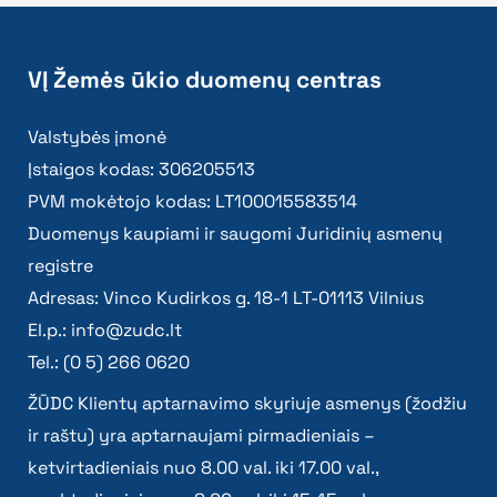
VĮ Žemės ūkio duomenų centras
Valstybės įmonė
Įstaigos kodas: 306205513
PVM mokėtojo kodas: LT100015583514
Duomenys kaupiami ir saugomi Juridinių asmenų
registre
Adresas: Vinco Kudirkos g. 18-1 LT-01113 Vilnius
El.p.:
info@zudc.lt
Tel.: (0 5) 266 0620
ŽŪDC Klientų aptarnavimo skyriuje asmenys (žodžiu
ir raštu) yra aptarnaujami pirmadieniais –
ketvirtadieniais nuo 8.00 val. iki 17.00 val.,