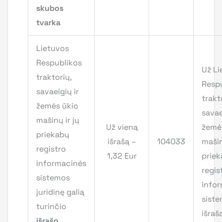
skubos
tvarka
Lietuvos
Respublikos
Už Li
traktorių,
Resp
savaeigių ir
trakt
žemės ūkio
savae
mašinų ir jų
Už vieną
žemė
priekabų
išrašą –
104033
mašin
registro
1,32 Eur
prie
informacinės
regis
sistemos
info
juridinę galią
sist
turinčio
išraš
išrašo