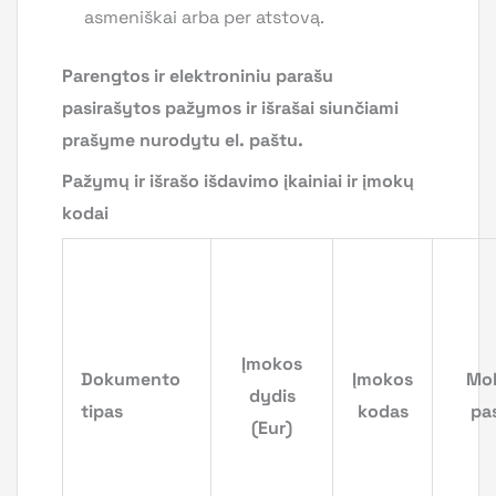
asmeniškai arba per atstovą.
Parengtos ir elektroniniu parašu
pasirašytos pažymos ir išrašai siunčiami
prašyme nurodytu el. paštu.
Pažymų ir išrašo išdavimo įkainiai ir įmokų
kodai
Įmokos
Dokumento
Įmokos
Mo
dydis
tipas
kodas
pas
(Eur)