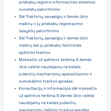
priekabų registro informacinės sistemos
nuostatų patvirtinimo
Dėl Traktorių, savaeigių ir žemės ūkio
mašinų ir jų priekabų registravimo
taisyklių patvirtinimo
Dėl Traktorių, savaeigių ir žemės ūkio
mašinų bei jų priekabų techninės
apžiūros tvarkos
Mokesčio už aplinkos teršimą iš žemės
ūkio veiklai naudojamų ne keliais
judančių mechanizmų apskaičiavimo ir
sumokėjimo tvarkos aprašas
Konsultacijų ir informacijos dėl mokesčio
už aplinkos teršimą iš žemės ūkio veiklai
naudojamų ne keliais judančių
mechanizmų teikimo tvarkos aprašas