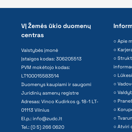
VĮ Žemės ūkio duomenų
Inform
centras
Apie 
Karjer
Valstybės įmonė
Strukt
Įstaigos kodas: 306205513
informac
PVM mokėtojo kodas:
Lūkesč
LT100015583514
Vadov
Duomenys kaupiami ir saugomi
Valdy
Juridinių asmenų registre
Praneš
Adresas: Vinco Kudirkos g. 18-1 LT-
Korupc
01113 Vilnius
Tvaru
El.p.:
info@zudc.lt
Atvir
Tel.: (0 5) 266 0620