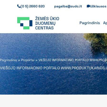
Pereiti
(0 5) 2660 620
pagalba@zudc.lt
Užklauso
prie
turinio
Pagrindinis
A
Pagrindinis
»
Projektai
»
VIEŠOJO INFORMACINIO PORTALO WWW.PRODUK
VIEŠOJO INFORMACINIO PORTALO WWW.PRODUKTUKAINOS.LT 