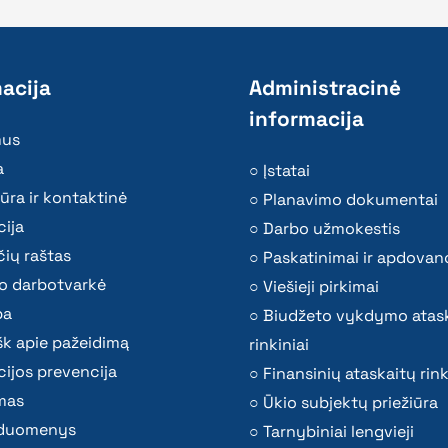
acija
Administracinė
informacija
mus
a
Įstatai
ūra ir kontaktinė
Planavimo dokumentai
ija
Darbo užmokestis
ių raštas
Paskatinimai ir apdovan
o darbotvarkė
Viešieji pirkimai
ba
Biudžeto vykdymo atas
k apie pažeidimą
rinkiniai
ijos prevencija
Finansinių ataskaitų rink
mas
Ūkio subjektų priežiūra
i duomenys
Tarnybiniai lengvieji