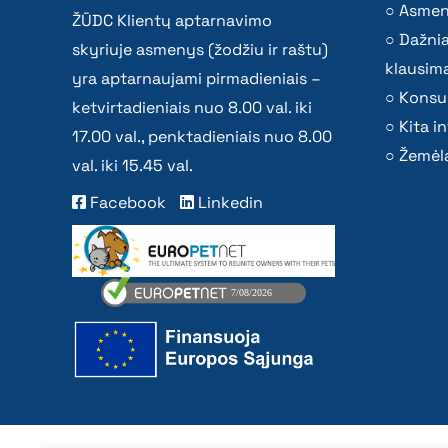
Asmen
ŽŪDC Klientų aptarnavimo
Dažni
skyriuje asmenys (žodžiu ir raštu)
klausima
yra aptarnaujami pirmadieniais –
Konsu
ketvirtadieniais nuo 8.00 val. iki
Kita i
17.00 val., penktadieniais nuo 8.00
Žemėla
val. iki 15.45 val.
Facebook
Linkedin