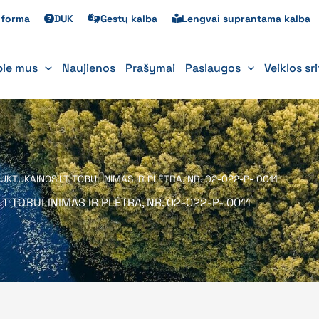
s forma
DUK
Gestų kalba
Lengvai suprantama kalba
pie mus
Naujienos
Prašymai
Paslaugos
Veiklos sr
TUKAINOS.LT TOBULINIMAS IR PLĖTRA, NR. 02-022-P- 0011
TOBULINIMAS IR PLĖTRA, NR. 02-022-P- 0011