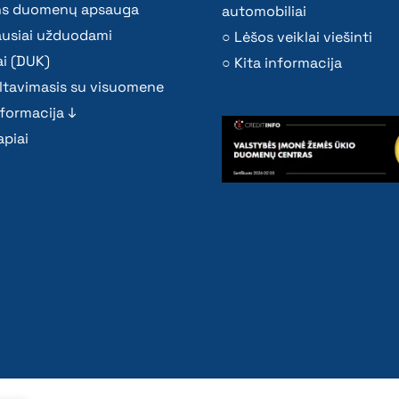
s duomenų apsauga
automobiliai
ausiai užduodami
Lėšos veiklai viešinti
i (DUK)
Kita informacija
ltavimasis su visuomene
nformacija ↓
piai