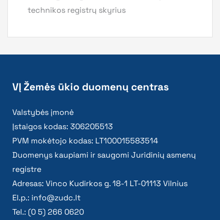
technikos registrų skyrius
VĮ Žemės ūkio duomenų centras
Valstybės įmonė
Įstaigos kodas: 306205513
PVM mokėtojo kodas: LT100015583514
Duomenys kaupiami ir saugomi Juridinių asmenų
registre
Adresas: Vinco Kudirkos g. 18-1 LT-01113 Vilnius
El.p.:
info@zudc.lt
Tel.: (0 5) 266 0620