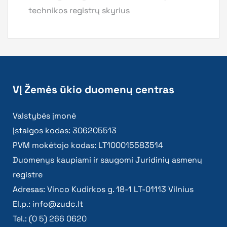
technikos registrų skyrius
VĮ Žemės ūkio duomenų centras
Valstybės įmonė
Įstaigos kodas: 306205513
PVM mokėtojo kodas: LT100015583514
Duomenys kaupiami ir saugomi Juridinių asmenų
registre
Adresas: Vinco Kudirkos g. 18-1 LT-01113 Vilnius
El.p.:
info@zudc.lt
Tel.: (0 5) 266 0620