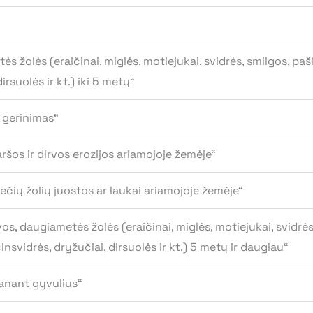
 žolės (eraičinai, miglės, motiejukai, svidrės, smilgos, paši
irsuolės ir kt.) iki 5 metų“
 gerinimas“
šos ir dirvos erozijos ariamojoje žemėje“
ių žolių juostos ar laukai ariamojoje žemėje“
, daugiametės žolės (eraičinai, miglės, motiejukai, svidrės,
insvidrės, dryžučiai, dirsuolės ir kt.) 5 metų ir daugiau“
anant gyvulius“