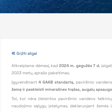
Grįžti atgal
Atkreipiame dėmesį, kad
2024 m. gegužės 7
d.
įsiga
2023 metų, aprašo pakeitimas.
Įgyvendinant
4 GAAB standartą
, paviršinio vanden
žemę ir paskleisti mineralines trąšas, augalų apsaugo
Tol, kol nėra įteisintos paviršinio vandens telki
naudojimo sąlygų įstatymas, deklaruojant žemės