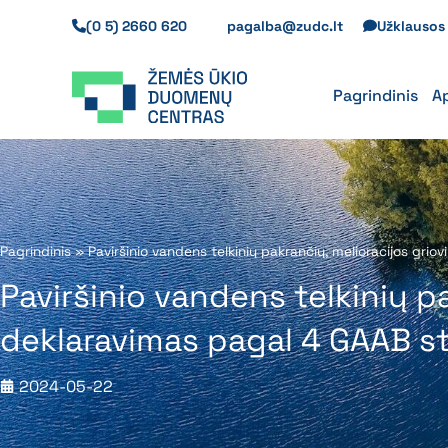
Pereiti
(0 5) 2660 620
pagalba@zudc.lt
Užklauso
prie
turinio
Pagrindinis
A
Pagrindinis
»
Paviršinio vandens telkinių pakrančių, melioracijos gr
Paviršinio vandens telkinių p
deklaravimas pagal 4 GAAB s
2024-05-22