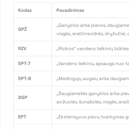
Kodas
Pavadinimas
„Ganyklos arba pievos, daugiametės
GPŽ
visgės, eraičinsvidrės, dryžučiai, d
RZV
„Rizikos“ vandens telkinių būklės
5PT-7
„Vandens telkinių apsauga nuo tar
5PT-8
„Medingųjų augalų arba daugiameč
„Daugiametės ganyklos arba pievos
DGP
avižuolės, šunažolės, visgės, eraič
EPT
„Ekstensyvus pievų tvarkymas g