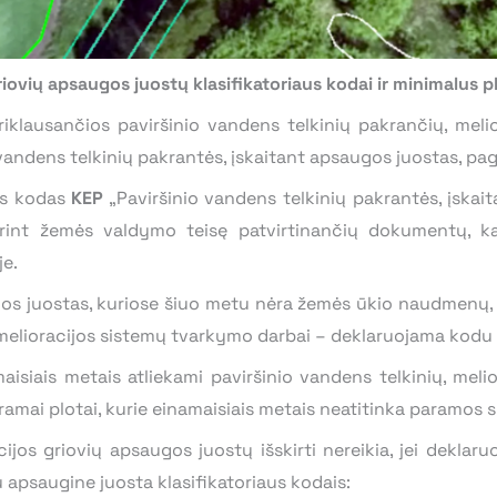
riovių apsaugos juostų klasifikatoriaus kodai ir minimalus p
klausančios paviršinio vandens telkinių pakrančių, melio
vandens telkinių pakrantės, įskaitant apsaugos juostas, pagr
as kodas
KEP
„Paviršinio vandens telkinių pakrantės, įskait
urint žemės valdymo teisę patvirtinančių dokumentų, ka
je.
os juostas, kuriose šiuo metu nėra žemės ūkio naudmenų,
ų, melioracijos sistemų tvarkymo darbai – deklaruojama kodu
isiais metais atliekami paviršinio vandens telkinių, meli
amai plotai, kurie einamaisiais metais neatitinka paramos 
ijos griovių apsaugos juostų išskirti nereikia, jei deklaru
 apsaugine juosta klasifikatoriaus kodais: