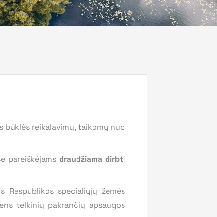
s būklės reikalavimų, taikomų nuo
ose pareiškėjams
draudžiama
dirbti
os Respublikos specialiųjų žemės
ens telkinių pakrančių apsaugos