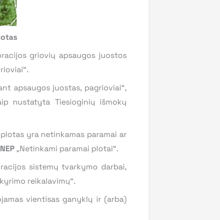
lotas
racijos griovių apsaugos juostos
ioviai“.
ant apsaugos juostas, pagrioviai“,
ip nustatyta Tiesioginių išmokų
 plotas yra netinkamas paramai ar
NEP
„Netinkami paramai plotai“.
oracijos sistemų tvarkymo darbai,
skyrimo reikalavimų“.
ojamas vientisas ganyklų ir (arba)