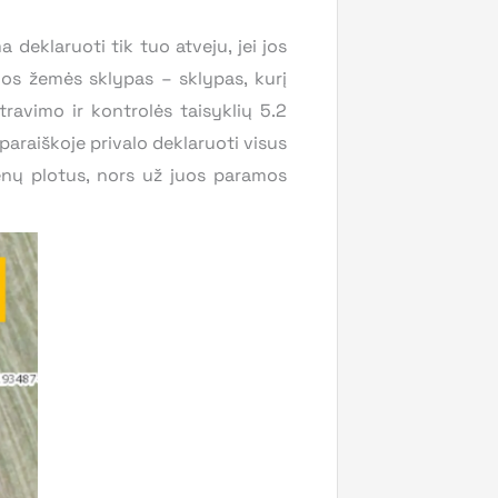
 deklaruoti tik tuo atveju, jei jos
ios žemės sklypas – sklypas, kurį
travimo ir kontrolės taisyklių 5.2
araiškoje privalo deklaruoti visus
enų plotus, nors už juos paramos