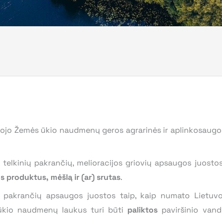
liojo Žemės ūkio naudmenų geros agrarinės ir aplinkosaugo
s telkinių pakrančių, melioracijos griovių apsaugos juost
s produktus, mėšlą ir (ar) srutas
.
nių pakrančių apsaugos juostos taip, kaip numato Lietuv
 ūkio naudmenų laukus turi būti
paliktos
paviršinio vand