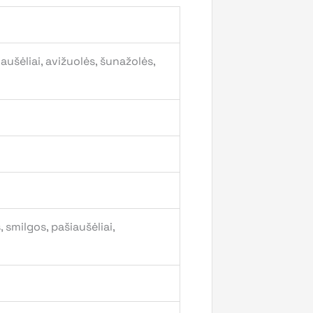
aušėliai, avižuolės, šunažolės,
 smilgos, pašiaušėliai,