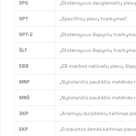
EPG
„Ekstensyvus daugiamečių pievų
SPT
„Specifinių pievų tvarkymas“
5PT-2
„Ekstensyvus šlapynių tvarkyma
ŠLT
„Ekstensyvus šlapynių tvarkyma
EBB
„EB svarbos natūralių pievų, šla
MNP
„Nykstančio paukščio meldinės ne
MNŠ
„Nykstančio paukščio meldinės 
DKP
„Ariamųjų durpžemių keitimas pi
EKP
„Eroduotos žemės keitimas piev