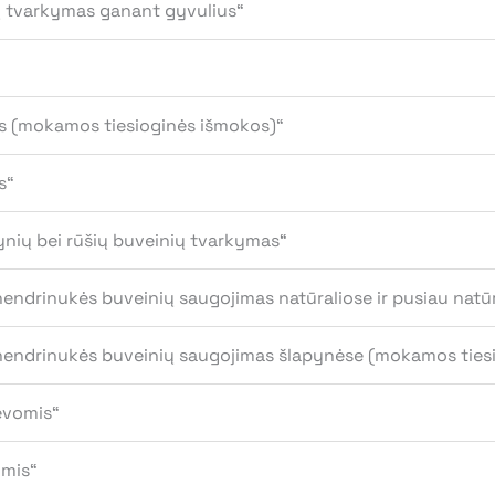
 tvarkymas ganant gyvulius“
s (mokamos tiesioginės išmokos)“
s“
pynių bei rūšių buveinių tvarkymas“
ndrinukės buveinių saugojimas natūraliose ir pusiau natūr
nendrinukės buveinių saugojimas šlapynėse (mokamos ties
evomis“
omis“