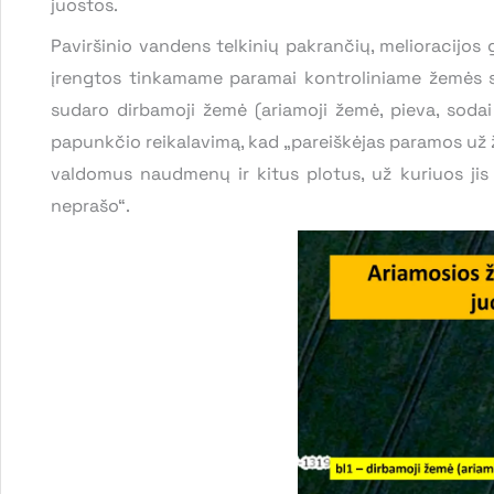
juostos.
Paviršinio vandens telkinių pakrančių, melioracijos
įrengtos tinkamame paramai kontroliniame žemės s
sudaro dirbamoji žemė (ariamoji žemė, pieva, sodai i
papunkčio reikalavimą, kad „pareiškėjas paramos už 
valdomus naudmenų ir kitus plotus, už kuriuos ji
neprašo“.