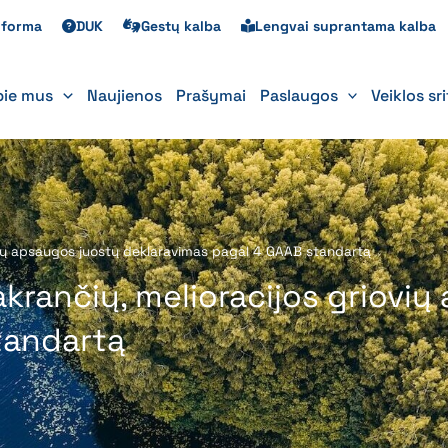
s forma
DUK
Gestų kalba
Lengvai suprantama kalba
pie mus
Naujienos
Prašymai
Paslaugos
Veiklos sr
iovių apsaugos juostų deklaravimas pagal 4 GAAB standartą
akrančių, melioracijos griovi
tandartą