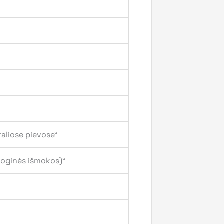
aliose pievose“
ioginės išmokos)“