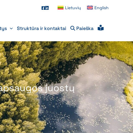
Lietuvių
English
itys
Struktūra ir kontaktai
Paieška
ų apsaugos juostų