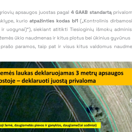
 griovių apsaugos juostas pagal
4 GAAB standartą
privaloma
klype, kurio
atpažinties kodas bl1
(„Kontrolinis dirbamos
r uogynai)“), siekiant atitikti Tiesioginių išmokų adminis
žemės ūkio naudmenas ir kitus plotus bei ūkinius gyvūnus p
s prašo paramos, taip pat ir visus kitus valdomus naudm