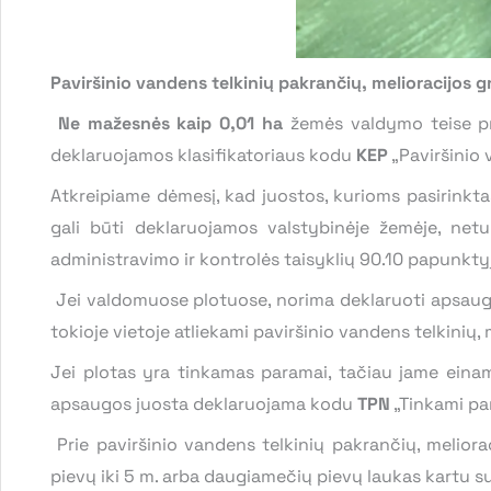
Paviršinio vandens telkinių pakrančių, melioracijos g
Ne mažesnės kaip 0,01 ha
žemės valdymo teise pri
deklaruojamos klasifikatoriaus kodu
KEP
„Paviršinio 
Atkreipiame dėmesį, kad juostos, kurioms pasirinkt
gali būti deklaruojamos valstybinėje žemėje, net
administravimo ir kontrolės taisyklių 90.10 papunkty
Jei valdomuose plotuose, norima deklaruoti apsaug
tokioje vietoje atliekami paviršinio vandens telkini
Jei plotas yra tinkamas paramai, tačiau jame einama
apsaugos juosta deklaruojama kodu
TPN
„Tinkami par
Prie paviršinio vandens telkinių pakrančių, meliorac
pievų iki 5 m. arba daugiamečių pievų laukas kartu su