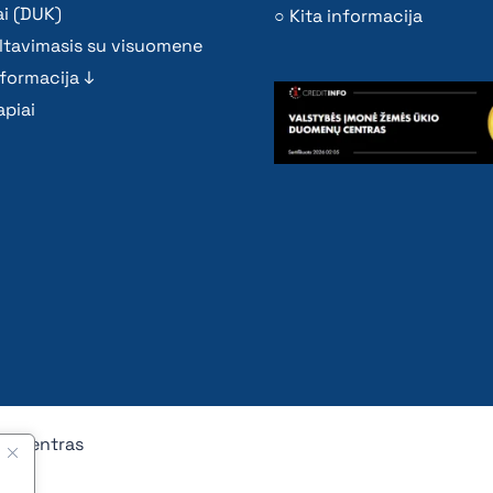
i (DUK)
Kita informacija
ltavimasis su visuomene
nformacija ↓
piai
nų centras