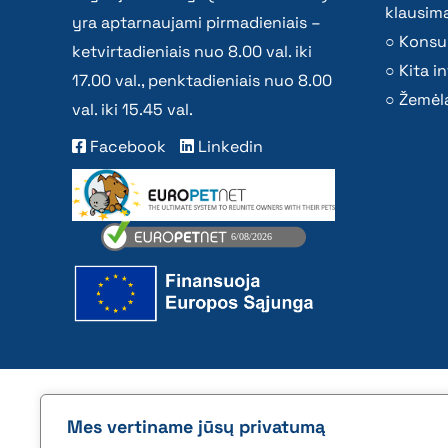
klausima
yra aptarnaujami pirmadieniais –
Konsu
ketvirtadieniais nuo 8.00 val. iki
Kita i
17.00 val., penktadieniais nuo 8.00
Žemėla
val. iki 15.45 val.
Facebook
Linkedin
2026 © All rights reserved | VĮ Žemės ūkio duome
Mes vertiname jūsų privatumą