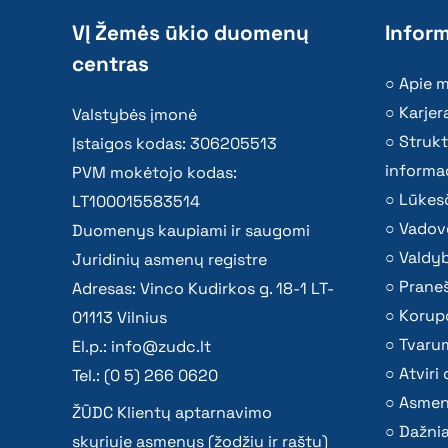
VĮ Žemės ūkio duomenų
Inform
centras
Apie 
Karjer
Valstybės įmonė
Strukt
Įstaigos kodas: 306205513
informac
PVM mokėtojo kodas:
Lūkesč
LT100015583514
Vadov
Duomenys kaupiami ir saugomi
Valdy
Juridinių asmenų registre
Praneš
Adresas: Vinco Kudirkos g. 18-1 LT-
Korupc
01113 Vilnius
Tvaru
El.p.:
info@zudc.lt
Atvir
Tel.: (0 5) 266 0620
Asmen
ŽŪDC Klientų aptarnavimo
Dažni
skyriuje asmenys (žodžiu ir raštu)