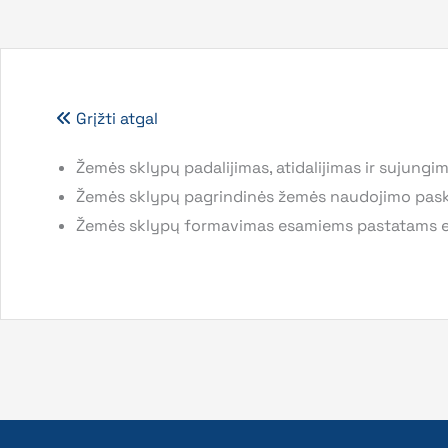
Grįžti atgal
Žemės sklypų padalijimas, atidalijimas ir sujungim
Žemės sklypų pagrindinės žemės naudojimo paski
Žemės sklypų formavimas esamiems pastatams e