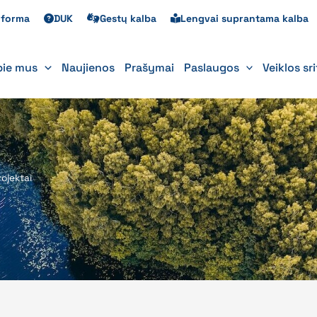
s forma
DUK
Gestų kalba
Lengvai suprantama kalba
pie mus
Naujienos
Prašymai
Paslaugos
Veiklos sr
ojektai