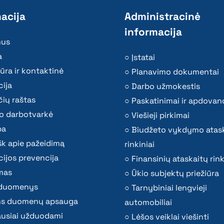
acija
Administracinė
informacija
mus
a
Įstatai
ūra ir kontaktinė
Planavimo dokumentai
ija
Darbo užmokestis
ių raštas
Paskatinimai ir apdovan
o darbotvarkė
Viešieji pirkimai
ba
Biudžeto vykdymo atas
k apie pažeidimą
rinkiniai
ijos prevencija
Finansinių ataskaitų rink
mas
Ūkio subjektų priežiūra
i duomenys
Tarnybiniai lengvieji
s duomenų apsauga
automobiliai
ausiai užduodami
Lėšos veiklai viešinti