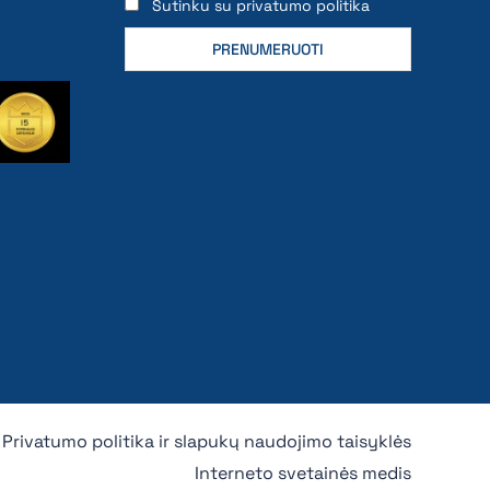
Sutinku su privatumo politika
Privatumo politika ir slapukų naudojimo taisyklės
Interneto svetainės medis