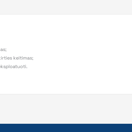
as;
rties keitimas;
ksploatuoti.