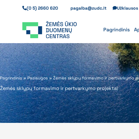
Pereiti
(0 5) 2660 620
pagalba@zudc.lt
Užklauso
prie
turinio
Pagrindinis
A
Pagrindinis
»
Paslaugos
»
Žemės sklypų formavimo ir pertvarkymo pr
Žemės sklypų formavimo ir pertvarkymo projektai