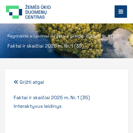
Pereiti
prie
turinio
Pagrindinis
»
Leidiniai
»
Faktai ir skaičiai 2025 m. Nr. 1 (35)
Faktai ir skaičiai 2025 m. Nr. 1 (35)
Grįžti atgal
Faktai ir skaičiai 2025 m. Nr. 1 (35)
Interaktyvus leidinys