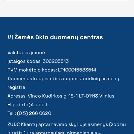
VĮ Žemės ūkio duomenų centras
Valstybės įmonė
Įstaigos kodas: 306205513
PVM mokėtojo kodas: LT100015583514
Duomenys kaupiami ir saugomi Juridinių asmenų
registre
Adresas: Vinco Kudirkos g. 18-1 LT-01113 Vilnius
El.p.:
info@zudc.lt
Tel.: (0 5) 266 0620
ŽŪDC Klientų aptarnavimo skyriuje asmenys (žodžiu
ir raštu) yra aptarnaujami pirmadieniais –