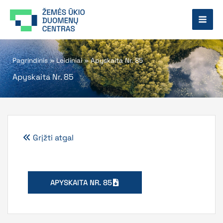
Pereiti
prie
turinio
Pagrindinis
»
Leidiniai
»
Apyskaita Nr. 85
Apyskaita Nr. 85
Grįžti atgal
APYSKAITA NR. 85