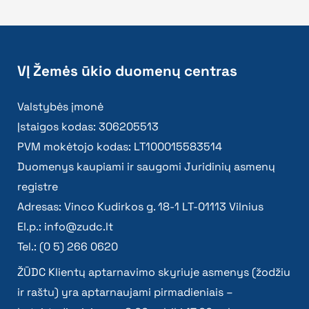
VĮ Žemės ūkio duomenų centras
Valstybės įmonė
Įstaigos kodas: 306205513
PVM mokėtojo kodas: LT100015583514
Duomenys kaupiami ir saugomi Juridinių asmenų
registre
Adresas: Vinco Kudirkos g. 18-1 LT-01113 Vilnius
El.p.:
info@zudc.lt
Tel.: (0 5) 266 0620
ŽŪDC Klientų aptarnavimo skyriuje asmenys (žodžiu
ir raštu) yra aptarnaujami pirmadieniais –