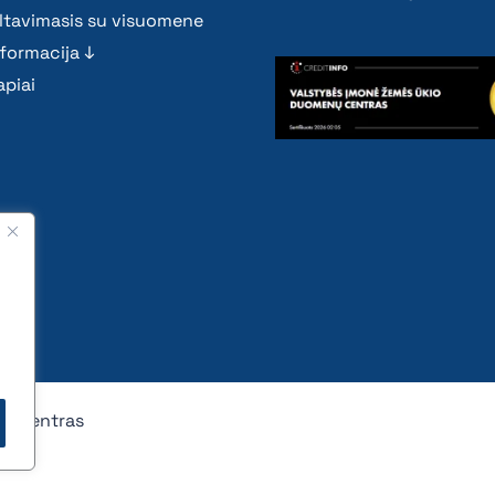
ltavimasis su visuomene
nformacija ↓
piai
nų centras