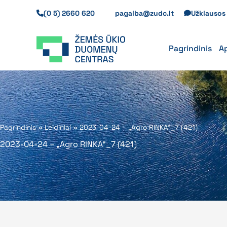
Pereiti
(0 5) 2660 620
pagalba@zudc.lt
Užklauso
prie
turinio
Pagrindinis
A
Pagrindinis
»
Leidiniai
»
2023-04-24 – „Agro RINKA“_7 (421)
2023-04-24 – „Agro RINKA“_7 (421)