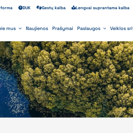
s forma
DUK
Gestų kalba
Lengvai suprantama kalba
pie mus
Naujienos
Prašymai
Paslaugos
Veiklos sr