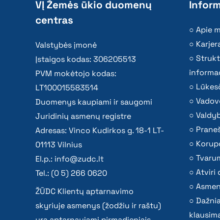
VĮ Žemės ūkio duomenų
Inform
centras
Apie 
Karjer
Valstybės įmonė
Strukt
Įstaigos kodas: 306205513
informac
PVM mokėtojo kodas:
Lūkesč
LT100015583514
Vadov
Duomenys kaupiami ir saugomi
Valdy
Juridinių asmenų registre
Praneš
Adresas: Vinco Kudirkos g. 18-1 LT-
Korupc
01113 Vilnius
Tvaru
El.p.:
info@zudc.lt
Atvir
Tel.: (0 5) 266 0620
Asmen
ŽŪDC Klientų aptarnavimo
Dažni
skyriuje asmenys (žodžiu ir raštu)
klausima
yra aptarnaujami pirmadieniais –