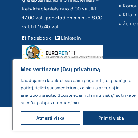
Konsu
ketvirtadieniais nuo 8.00 val. iki
Kita i
17.00 val., penktadieniais nuo 8.00
Žemėla
val. iki 15.45 val.
Facebook
Linkedin
Mes vertiname jūsų privatumą
Naudojame slapukus siekdami pagerinti jūsų naršymo
patirtį, teikti suasmenintus skelbimus ar turinį ir
analizuoti srautą. Spustelėdami „Priimti viską“ sutinkate
su mūsų slapukų naudojimu.
2026 © All rights reserved | VĮ Žemės ūkio duome
Atmesti viską
Priimti viską