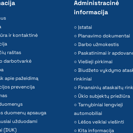
acija
Administracinė
informacija
mus
a
Įstatai
ūra ir kontaktinė
Planavimo dokumentai
ija
Darbo užmokestis
ių raštas
Paskatinimai ir apdovan
o darbotvarkė
Viešieji pirkimai
ba
Biudžeto vykdymo atas
k apie pažeidimą
rinkiniai
ijos prevencija
Finansinių ataskaitų rink
mas
Ūkio subjektų priežiūra
i duomenys
Tarnybiniai lengvieji
s duomenų apsauga
automobiliai
ausiai užduodami
Lėšos veiklai viešinti
i (DUK)
Kita informacija