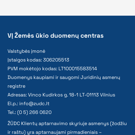
VĮ Žemės ūkio duomenų centras
Valstybės įmonė
Įstaigos kodas: 306205513
PVM mokėtojo kodas: LT100015583514
Duomenys kaupiami ir saugomi Juridinių asmenų
registre
Adresas: Vinco Kudirkos g. 18-1 LT-01113 Vilnius
El.p.:
info@zudc.lt
Tel.: (0 5) 266 0620
ŽŪDC Klientų aptarnavimo skyriuje asmenys (žodžiu
ir raštu) yra aptarnaujami pirmadieniais –