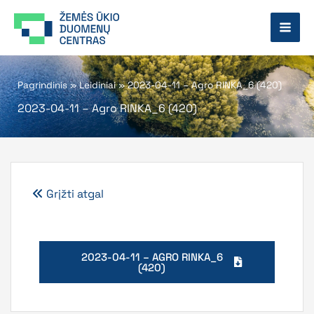
Pereiti
prie
turinio
Pagrindinis
»
Leidiniai
»
2023-04-11 – Agro RINKA_6 (420)
2023-04-11 – Agro RINKA_6 (420)
Grįžti atgal
2023-04-11 – AGRO RINKA_6
(420)